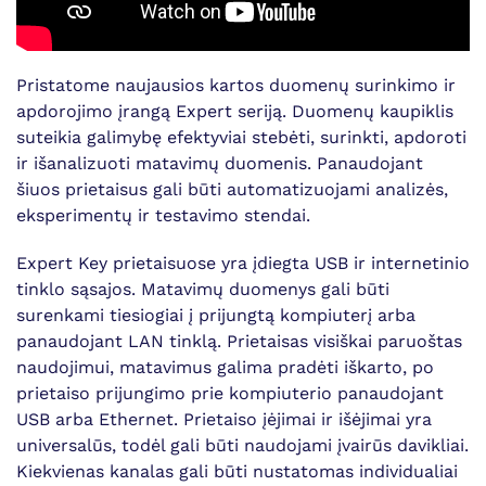
Pristatome naujausios kartos duomenų surinkimo ir
apdorojimo įrangą Expert seriją. Duomenų kaupiklis
suteikia galimybę efektyviai stebėti, surinkti, apdoroti
ir išanalizuoti matavimų duomenis. Panaudojant
šiuos prietaisus gali būti automatizuojami analizės,
eksperimentų ir testavimo stendai.
Expert Key prietaisuose yra įdiegta USB ir internetinio
tinklo sąsajos. Matavimų duomenys gali būti
surenkami tiesiogiai į prijungtą kompiuterį arba
panaudojant LAN tinklą. Prietaisas visiškai paruoštas
naudojimui, matavimus galima pradėti iškarto, po
prietaiso prijungimo prie kompiuterio panaudojant
USB arba Ethernet. Prietaiso įėjimai ir išėjimai yra
universalūs, todėl gali būti naudojami įvairūs davikliai.
Kiekvienas kanalas gali būti nustatomas individualiai