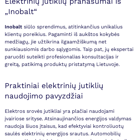
Elektrinių jutiklių pranašumai iš
„Inobalt“
Inobalt
siūlo sprendimus, atitinkančius unikalius
klientų poreikius. Pagaminti iš aukštos kokybės
medžiagų, jie užtikrina ilgaamžiškumą net
sunkiausiomis darbo sąlygomis. Taip pat, jų ekspertai
paruošti suteikti profesionalias konsultacijas ir
greitą, patikimą produktų pristatymą Lietuvoje.
Praktiniai elektrinių jutiklių
naudojimo pavyzdžiai
Elektros srovės jutikliai yra plačiai naudojami
įvairiose srityse. Atsinaujinančios energijos valdymas
naudoja šiuos įtaisus, kad efektyviai kontroliuotų
saulės elektrinių energijos srautus. Automobilių