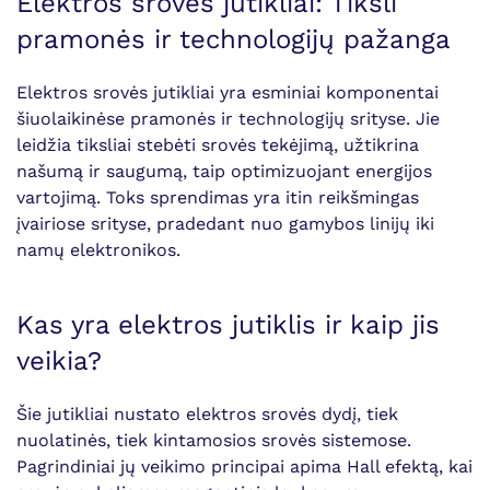
Elektros srovės jutikliai: Tiksli
pramonės ir technologijų pažanga
Elektros srovės jutikliai yra esminiai komponentai
šiuolaikinėse pramonės ir technologijų srityse. Jie
leidžia tiksliai stebėti srovės tekėjimą, užtikrina
našumą ir saugumą, taip optimizuojant energijos
vartojimą. Toks sprendimas yra itin reikšmingas
įvairiose srityse, pradedant nuo gamybos linijų iki
namų elektronikos.
Kas yra elektros jutiklis ir kaip jis
veikia?
Šie jutikliai nustato elektros srovės dydį, tiek
nuolatinės, tiek kintamosios srovės sistemose.
Pagrindiniai jų veikimo principai apima Hall efektą, kai