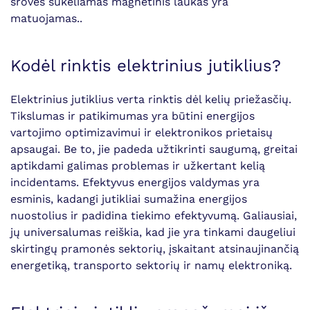
srovės sukeliamas magnetinis laukas yra
matuojamas..
Kodėl rinktis elektrinius jutiklius?
Elektrinius jutiklius verta rinktis dėl kelių priežasčių.
Tikslumas ir patikimumas yra būtini energijos
vartojimo optimizavimui ir elektronikos prietaisų
apsaugai. Be to, jie padeda užtikrinti saugumą, greitai
aptikdami galimas problemas ir užkertant kelią
incidentams. Efektyvus energijos valdymas yra
esminis, kadangi jutikliai sumažina energijos
nuostolius ir padidina tiekimo efektyvumą. Galiausiai,
jų universalumas reiškia, kad jie yra tinkami daugeliui
skirtingų pramonės sektorių, įskaitant atsinaujinančią
energetiką, transporto sektorių ir namų elektroniką.