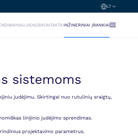
LT
ENDIMAI
NAUJIENOS
KONTAKTAI
INŽINERINIAI ĮRANKIAI
ms sistemoms
iniu judėjimu. Skirtingai nuo rutulinių sraigtų,
omiškas linijinio judėjimo sprendimas.
rindinius projektavimo parametrus.