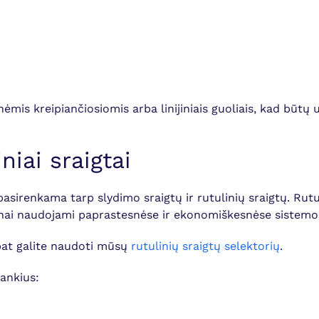
mis kreipiančiosiomis arba linijiniais guoliais, kad būtų užt
niai sraigtai
pasirenkama tarp slydimo sraigtų ir rutulinių sraigtų. Rutu
ažnai naudojami paprastesnėse ir ekonomiškesnėse sistemo
 pat galite naudoti mūsų
rutulinių sraigtų selektorių
.
rankius: