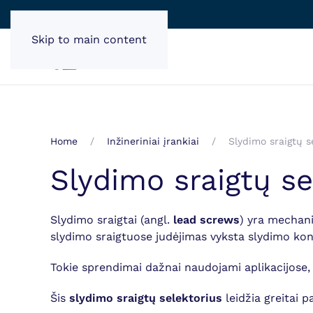
Skip to main content
Home
Inžineriniai įrankiai
Slydimo sraigtų s
Slydimo sraigtų 
Slydimo sraigtai (angl.
lead screws
) yra mechani
slydimo sraigtuose judėjimas vyksta slydimo kont
Tokie sprendimai dažnai naudojami aplikacijose
Šis
slydimo sraigtų selektorius
leidžia greitai 