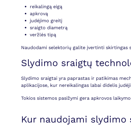
reikalingą eigą
apkrovą
judėjimo greitį
sraigto diametrą
veržlės tipą
Naudodami selektorių galite įvertinti skirtingas
Slydimo sraigtų technol
Slydimo sraigtai yra paprastas ir patikimas mech
aplikacijose, kur nereikalingas labai didelis judė
Tokios sistemos pasižymi gera apkrovos laikymo 
Kur naudojami slydimo s