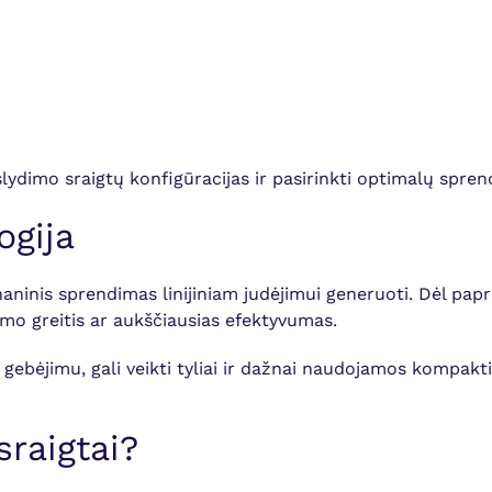
 slydimo sraigtų konfigūracijas ir pasirinkti optimalų spr
ogija
aninis sprendimas linijiniam judėjimui generuoti. Dėl pap
jimo greitis ar aukščiausias efektyvumas.
gebėjimu, gali veikti tyliai ir dažnai naudojamos kompak
raigtai?