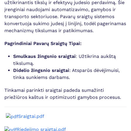
užtikrinantis tikslų ir efektyvų judesio perdavimą. Šie
įrenginiai naudojami automatizavimo, gamybos ir
transporto sektoriuose. Pavarų sraigtų sistemos
konvertuoja sukimo judesį į linijinį, todėl pagerinamas
mechanizmų tikslumas ir patikimumas.
Pagrindiniai Pavarų Sraigtų Tipai:
Smulkaus žingsnio sraigtai
: Užtikrina aukštą
tikslumą.
Didelio žingsnio sraigtai
: Atsparūs dėvėjimuisi,
tinka sunkiems darbams.
Tinkamai parinkti sraigtai padeda sumažinti
priežiūros kaštus ir optimizuoti gamybos procesus.
Sraigtai.pdf
Riedejimo sraigtai.pdf