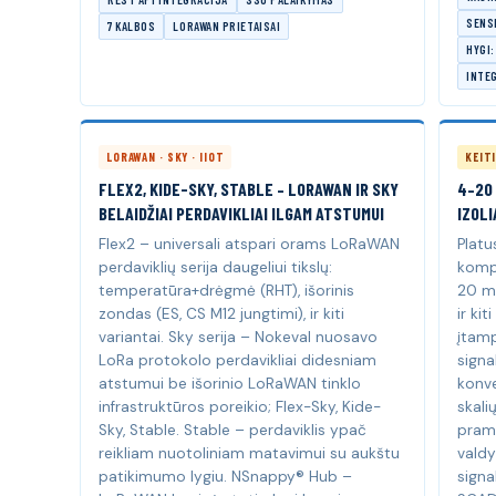
SENSE
7 KALBOS
LORAWAN PRIETAISAI
HYGI:
INTE
LORAWAN · SKY · IIOT
KEITI
FLEX2, KIDE-SKY, STABLE – LORAWAN IR SKY
4–20 
BELAIDŽIAI PERDAVIKLIAI ILGAM ATSTUMUI
IZOLI
Flex2 – universali atspari orams LoRaWAN
Platu
perdaviklių serija daugeliui tikslų:
kompo
temperatūra+drėgmė (RHT), išorinis
20 mA
zondas (ES, CS M12 jungtimi), ir kiti
ir ki
variantai. Sky serija – Nokeval nuosavo
įtamp
LoRa protokolo perdavikliai didesniam
signa
atstumui be išorinio LoRaWAN tinklo
konve
infrastruktūros poreikio; Flex-Sky, Kide-
skali
Sky, Stable. Stable – perdaviklis ypač
pram
reikliam nuotoliniam matavimui su aukštu
valdy
patikimumo lygiu. NSnappy® Hub –
signa