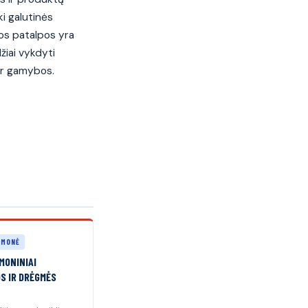
ki galutinės
os patalpos yra
džiai vykdyti
ir gamybos.
RAMONĖ
MONINIAI
S IR DRĖGMĖS