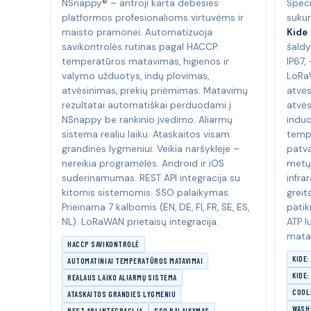
NSnappy® – antroji karta debesies
Speci
platformos profesionalioms virtuvėms ir
sukur
maisto pramonei. Automatizuoja
Kide
savikontrolės rutinas pagal HACCP:
šaldy
temperatūros matavimas, higienos ir
IP67,
valymo užduotys, indų plovimas,
LoRa
atvėsinimas, prekių priėmimas. Matavimų
atvė
rezultatai automatiškai perduodami į
atvės
NSnappy be rankinio įvedimo. Aliarmų
indu
sistema realiu laiku. Ataskaitos visam
tempe
grandinės lygmeniui. Veikia naršyklėje –
patva
nereikia programėlės. Android ir iOS
metų
suderinamumas. REST API integracija su
infra
kitomis sistemomis. SSO palaikymas.
grei
Prieinama 7 kalbomis (EN, DE, FI, FR, SE, ES,
patik
NL). LoRaWAN prietaisų integracija.
ATP l
matav
HACCP SAVIKONTROLĖ
KIDE:
AUTOMATINIAI TEMPERATŪROS MATAVIMAI
KIDE:
REALAUS LAIKO ALIARMŲ SISTEMA
COOL:
ATASKAITOS GRANDIES LYGMENIU
WASH
REST API INTEGRACIJA
SSO PALAIKYMAS