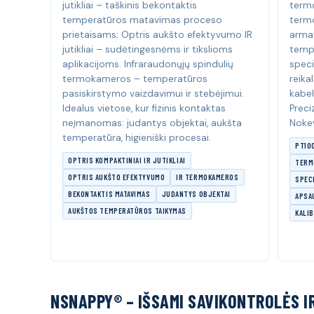
jutikliai – taškinis bekontaktis
termo
temperatūros matavimas proceso
term
prietaisams; Optris aukšto efektyvumo IR
armat
jutikliai – sudėtingesnėms ir tikslioms
temp
aplikacijoms. Infraraudonųjų spindulių
speci
termokameros – temperatūros
reika
pasiskirstymo vaizdavimui ir stebėjimui.
kabel
Idealus vietose, kur fizinis kontaktas
Preciz
neįmanomas: judantys objektai, aukšta
Nokev
temperatūra, higieniški procesai.
PT100
OPTRIS KOMPAKTINIAI IR JUTIKLIAI
TERM
OPTRIS AUKŠTO EFEKTYVUMO
IR TERMOKAMEROS
SPECI
BEKONTAKTIS MATAVIMAS
JUDANTYS OBJEKTAI
APSA
AUKŠTOS TEMPERATŪROS TAIKYMAS
KALI
NSNAPPY® – IŠSAMI SAVIKONTROLĖS 