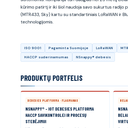
kūrimo patirtį ir iki šiol naudoja savo sukurtus radijo 
(MTR433, Sky) kartu su standartiniais LoRaWAN ir B
technologijomis.
ISO 9001
Pagaminta Suomijoje
LoRaWAN
MT
HACCP suderinamumas
NSnappy® debesis
PRODUKTŲ PORTFELIS
DEBESIES PLATFORMA · FLAGMANAS
BELA
NSNAPPY® – IOT DEBESIES PLATFORMA
NSNAP
HACCP SAVIKONTROLEI IR PROCESŲ
BELAI
STEBĖJIMUI
VIRT