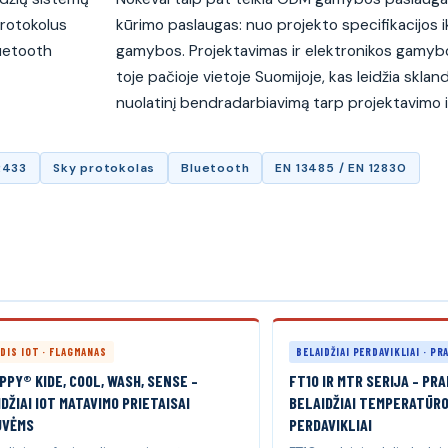
protokolus
kūrimo paslaugas: nuo projekto specifikacijos i
luetooth
gamybos. Projektavimas ir elektronikos gamyb
toje pačioje vietoje Suomijoje, kas leidžia sklan
nuolatinį bendradarbiavimą tarp projektavimo 
R433
Sky protokolas
Bluetooth
EN 13485 / EN 12830
IDIS IOT · FLAGMANAS
BELAIDŽIAI PERDAVIKLIAI · P
PY® KIDE, COOL, WASH, SENSE –
FT10 IR MTR SERIJA – PRA
DŽIAI IOT MATAVIMO PRIETAISAI
BELAIDŽIAI TEMPERATŪRO
UVĖMS
PERDAVIKLIAI