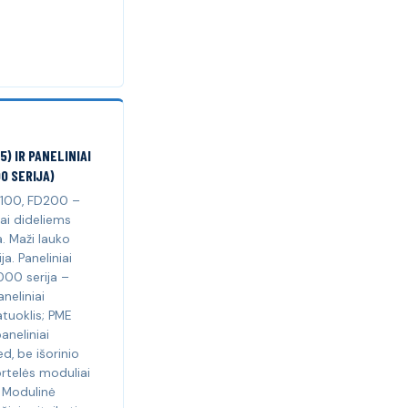
5) IR PANELINIAI
00 SERIJA)
FD100, FD200 –
iai dideliems
. Maži lauko
a. Paneliniai
000 serija –
neliniai
tuoklis; PME
aneliniai
d, be išorinio
rtelės moduliai
. Modulinė