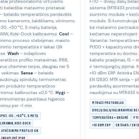
aliai profesionalioms virtuvėms
FT10 – dviejų dalių belai
ti belaidžiai matavimo prietaisai:
sistema (MTR433 protok
– belaidis temperatūros perdaviklis
siuntimo modulis + kei
mo kameroms, šaldikliams, vitrinoms;
modulis. Ši konstrukcija l
 −30…+50 °C, 5 metų baterija,
be matavimo pertrauko
WAN, Kide-Dock kalibravimui.
Cool
–
keičiamas neperstojant 
sinimo proceso stebėjimas: maisto
Variantai: temperatūra+
inimo temperatūra ir laikas GN
Pt100 + kapacityvinis drė
ose.
Wash
– indaplovės
temperatūra su išoriniu
ratūros profilio matavimas; IP68,
kabelio praėjimas, IS – i
rus cheminei terpei, daugiau nei 5
ir termojungčių įėjimai. 
 veikimas.
Sense
– belaidis
+10 dBm ERP. Atitinka EN
raudonųjų spindulių termometras
EN 12830. MTR serija – pl
tam produkto temperatūros
perdaviklių asortiment
rinimui; kalibruotas ±0,5 °C.
Hygi
–
naudojimui su MTR433 te
uminometras paviršiaus higienos
MTR433 PROTOKOLAS
imui per <1 min.
DVIEJŲ DALIŲ KALIBRAVIMAS B
 IP67, -30…+50°C, 5 METŲ
TEMPERATŪRA + DRĖGMĖ
PT1
 LORAWAN, KIDE-DOCK
+10 DBM ERP
EN 13485 / EN 
 ATVĖSINIMO PROFILIS GN
: INDAPLOVĖ IP68