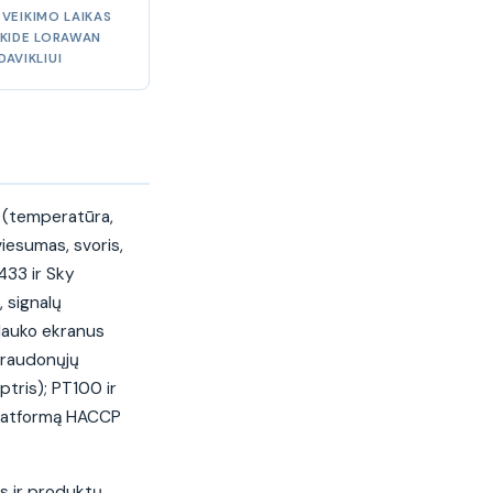
 VEIKIMO LAIKAS
 KIDE LORAWAN
DAVIKLIUI
s (temperatūra,
viesumas, svoris,
433 ir Sky
, signalų
; lauko ekranus
raraudonųjų
ptris); PT100 ir
platformą HACCP
s ir produktų