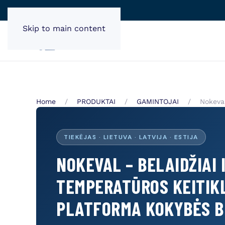
Skip to main content
Home
PRODUKTAI
GAMINTOJAI
Nokeva
TIEKĖJAS · LIETUVA · LATVIJA · ESTIJA
NOKEVAL – BELAIDŽIAI 
TEMPERATŪROS KEITIKL
PLATFORMA KOKYBĖS B