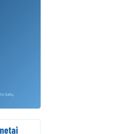
to šalių
metai