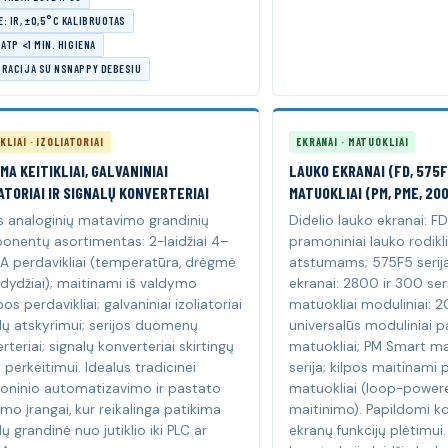
: IR, ±0,5°C KALIBRUOTAS
 ATP <1 MIN. HIGIENA
GRACIJA SU NSNAPPY DEBESIU
KLIAI · IZOLIATORIAI
EKRANAI · MATUOKLIAI
MA KEITIKLIAI, GALVANINIAI
LAUKO EKRANAI (FD, 575F
ATORIAI IR SIGNALŲ KONVERTERIAI
MATUOKLIAI (PM, PME, 20
s analoginių matavimo grandinių
Didelio lauko ekranai: 
nentų asortimentas: 2-laidžiai 4–
pramoniniai lauko rodikl
 perdavikliai (temperatūra, drėgmė
atstumams; 575F5 serija
ti dydžiai); maitinami iš valdymo
ekranai: 2800 ir 300 serij
os perdavikliai; galvaniniai izoliatoriai
matuokliai moduliniai: 2
lų atskyrimui; serijos duomenų
universalūs moduliniai pa
rteriai; signalų konverteriai skirtingų
matuokliai; PM Smart ma
ų perkeitimui. Idealus tradicinei
serija; kilpos maitinami p
oninio automatizavimo ir pastato
matuokliai (loop-powere
mo įrangai, kur reikalinga patikima
maitinimo). Papildomi ko
lų grandinė nuo jutiklio iki PLC ar
ekranų funkcijų plėtimui