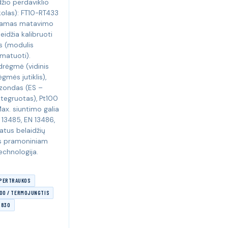
džio perdaviklio
olas): FT10-RT433
čiamas matavimo
eidžia kalibruoti
s (modulis
matuoti).
drėgmė (vidinis
gmės jutiklis),
 zondas (ES –
ntegruotas), Pt100
Max. siuntimo galia
 13485, EN 13486,
atus belaidžių
as pramoniniam
chnologija.
E PERTRAUKOS
00 / TERMOJUNGTIS
12830