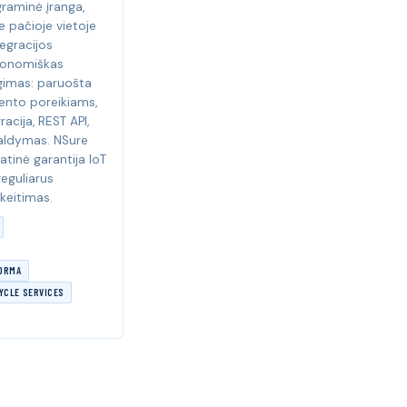
raminė įranga,
 pačioje vietoje
egracijos
ekonomiškas
gimas: paruošta
iento poreikiams,
acija, REST API,
valdymas. NSure
atinė garantija IoT
eguliarus
 keitimas.
FORMA
YCLE SERVICES