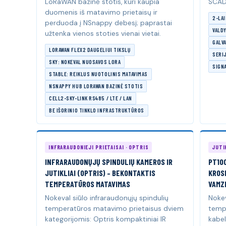
LoRaWAN bazinė stotis, kuri kaupia
SCAD
duomenis iš matavimo prietaisų ir
2-LAI
perduoda į NSnappy debesį; paprastai
VALD
užtenka vienos stoties vienai vietai.
GALVA
LORAWAN FLEX2 DAUGELIUI TIKSLŲ
SERI
SKY: NOKEVAL NUOSAVOS LORA
SIGN
STABLE: REIKLUS NUOTOLINIS MATAVIMAS
NSNAPPY HUB LORAWAN BAZINĖ STOTIS
CELL2-SKY-LINK RS485 / LTE / LAN
BE IŠORINIO TINKLO INFRASTRUKTŪROS
INFRARAUDONIEJI PRIETAISAI · OPTRIS
JUTIK
INFRARAUDONŲJŲ SPINDULIŲ KAMEROS IR
PT100
JUTIKLIAI (OPTRIS) – BEKONTAKTIS
KROSN
TEMPERATŪROS MATAVIMAS
VAMZ
Nokeval siūlo infraraudonųjų spindulių
Nokev
temperatūros matavimo prietaisus dviem
tempe
kategorijomis: Optris kompaktiniai IR
kabeli