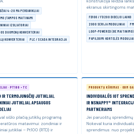
A.
konstrukcija leidžia lanks
ekranus skirtingoms ma
DŽIAI 4–20 MA PERDAVIKLIAI
FD100 / FD200 DIDELIO LAUKO
YMO ĮTAMPOS MAITINAMI
2000 SERIJA MODULINIAI
PM
NINIAI IZOLIATORIAI
LOOP-POWERED (BE MAITINIMO)
JOS DUOMENŲ KONVERTERIAI
PAPILDOMI KORTELĖS MODULIAI
ALŲ KONVERTERIAI
PLC / SCADA INTEGRACIJA
LIAI · PT100 • TC
PRODUKTŲ KŪRIMAS · ODM GA
 IR TERMOJUNGČIŲ JUTIKLIAI,
INDIVIDUALŪS IOT SPREND
INIAI JUTIKLIAI, APSAUGOS
IR NSNAPPY® INTEGRACI
DELIAI
PARTNERIAMS
al siūlo plačią jutiklių programą
Jei paruoštų sprendimų
ratūros matavimui: zondiniai ir
Nokeval kuria individuali
niai jutikliai – Pt100 (RTD) ir
sprendimus: nuo projekto