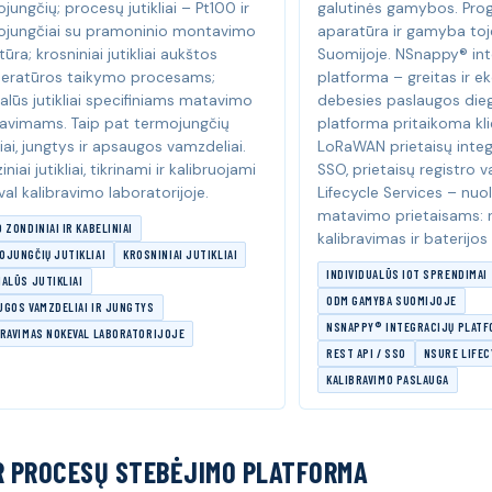
jungčių; procesų jutikliai – Pt100 ir
galutinės gamybos. Prog
ojungčiai su pramoninio montavimo
aparatūra ir gamyba toje
ūra; krosniniai jutikliai aukštos
Suomijoje. NSnappy® int
eratūros taikymo procesams;
platforma – greitas ir 
alūs jutikliai specifiniams matavimo
debesies paslaugos die
lavimams. Taip pat termojungčių
platforma pritaikoma kl
iai, jungtys ir apsaugos vamzdeliai.
LoRaWAN prietaisų integr
iniai jutikliai, tikrinami ir kalibruojami
SSO, prietaisų registro 
al kalibravimo laboratorijoje.
Lifecycle Services – nuol
matavimo prietaisams: r
 ZONDINIAI IR KABELINIAI
kalibravimas ir baterijos
OJUNGČIŲ JUTIKLIAI
KROSNINIAI JUTIKLIAI
INDIVIDUALŪS IOT SPRENDIMAI
ALŪS JUTIKLIAI
ODM GAMYBA SUOMIJOJE
UGOS VAMZDELIAI IR JUNGTYS
NSNAPPY® INTEGRACIJŲ PLAT
BRAVIMAS NOKEVAL LABORATORIJOJE
REST API / SSO
NSURE LIFEC
KALIBRAVIMO PASLAUGA
IR PROCESŲ STEBĖJIMO PLATFORMA