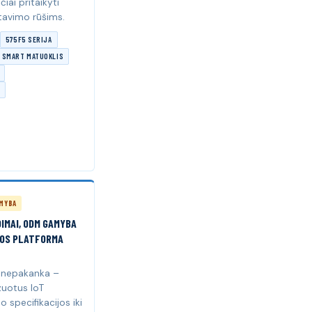
čiai pritaikyti
tavimo rūšims.
575F5 SERIJA
 SMART MATUOKLIS
MYBA
IMAI, ODM GAMYBA
JOS PLATFORMA
 nepakanka –
zuotus IoT
 specifikacijos iki