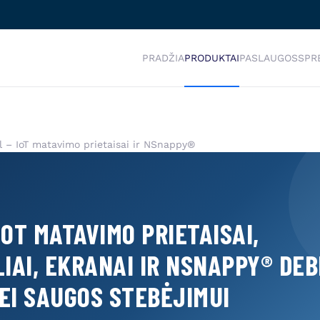
PRADŽIA
PRODUKTAI
PASLAUGOS
SPR
l – IoT matavimo prietaisai ir NSnappy®
IOT MATAVIMO PRIETAISAI,
IAI, EKRANAI IR NSNAPPY® DEB
EI SAUGOS STEBĖJIMUI