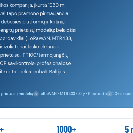
ikos kompanija, įkurta 1980 m.
val tapo pramone pirmaujančia
debesies platformų ir kritinių
engtų prietaisų modelių: belaidžiai
 perdavikliai (LoRaWAN, MTR433,
 izoliatoriai, lauko ekranai ir
ų prietaisai, PT100/termojungčių
CP savikontrolei profesionaliose
ikuota. Tiekia Inobalt Baltijos
 prietaisų modelių
LoRaWAN • MTR433 • Sky • Bluetooth
20+ ekspor
+
1000+
5 