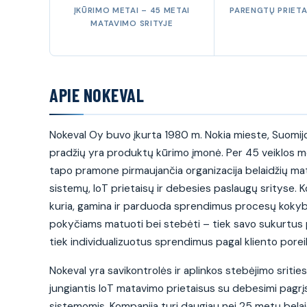
ĮKŪRIMO METAI – 45 METAI
PARENGTŲ PRIETA
MATAVIMO SRITYJE
APIE NOKEVAL
Nokeval Oy buvo įkurta 1980 m. Nokia mieste, Suomijoj
pradžių yra produktų kūrimo įmonė. Per 45 veiklos 
tapo pramone pirmaujančia organizacija belaidžių m
sistemų, IoT prietaisų ir debesies paslaugų srityse. 
kuria, gamina ir parduoda sprendimus procesų kokybei
pokyčiams matuoti bei stebėti – tiek savo sukurtus
tiek individualizuotus sprendimus pagal kliento porei
Nokeval yra savikontrolės ir aplinkos stebėjimo sritie
jungiantis IoT matavimo prietaisus su debesimi pagr
sistemomis. Kompanija turi daugiau nei 25 metų bela