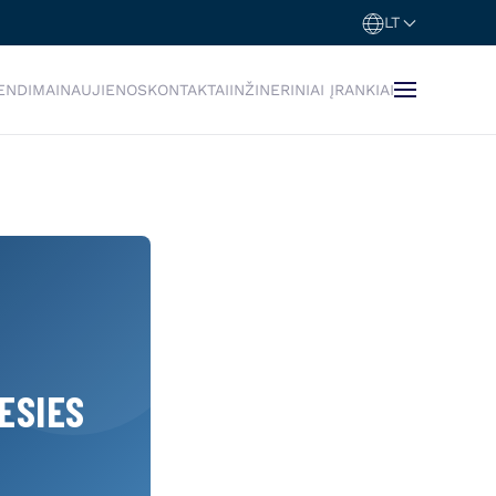
LT
ENDIMAI
NAUJIENOS
KONTAKTAI
INŽINERINIAI ĮRANKIAI
ESIES