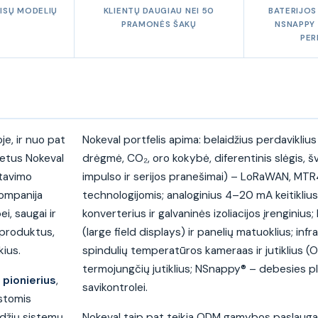
ISŲ MODELIŲ
KLIENTŲ DAUGIAU NEI 50
BATERIJOS
PRAMONĖS ŠAKŲ
NSNAPPY
PER
e, ir nuo pat
Nokeval portfelis apima: belaidžius perdavikliu
metus Nokeval
drėgmė, CO₂, oro kokybė, diferentinis slėgis, š
atavimo
impulso ir serijos pranešimai) – LoRaWAN, MTR
Kompanija
technologijomis; analoginius 4–20 mA keitiklius
, saugai ir
konverterius ir galvaninės izoliacijos įrenginius
 produktus,
(large field displays) ir panelių matuoklius; inf
kius.
spindulių temperatūros kameraas ir jutiklius (O
termojungčių jutiklius; NSnappy® – debesies 
s
pionierius
,
savikontrolei.
įstomis
idžių sistemų
Nokeval taip pat teikia ODM gamybos paslauga