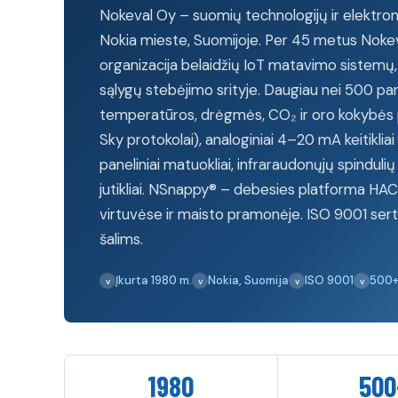
Nokeval Oy – suomių technologijų ir elektron
Nokia mieste, Suomijoje. Per 45 metus Noke
organizacija belaidžių IoT matavimo sistemų, 
sąlygų stebėjimo srityje. Daugiau nei 500 par
temperatūros, drėgmės, CO₂ ir oro kokybės
Sky protokolai), analoginiai 4–20 mA keitikliai ir
paneliniai matuokliai, infraraudonųjų spinduli
jutikliai. NSnappy® – debesies platforma HAC
virtuvėse ir maisto pramonėje. ISO 9001 sertif
šalims.
Įkurta 1980 m.
Nokia, Suomija
ISO 9001
500+
1980
500