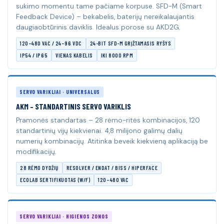
sukimo momentu tame pačiame korpuse. SFD-M (Smart
Feedback Device) – bekabelis, baterijų nereikalaujantis
daugiaobtūrinis daviklis. Idealus porose su AKD2G.
120–480 VAC / 24–96 VDC
24-BIT SFD-M GRĮŽTAMASIS RYŠYS
IP54 / IP65
VIENAS KABELIS
IKI 8000 RPM
SERVO VARIKLIAI · UNIVERSALUS
AKM – STANDARTINIS SERVO VARIKLIS
Pramonės standartas – 28 rėmo-ritės kombinacijos, 120
standartinių vijų kiekvienai. 4,8 milijono galimų dalių
numerių kombinacijų. Atitinka beveik kiekvieną aplikaciją be
modifikacijų.
28 RĖMO DYDŽIŲ
RESOLVER / ENDAT / BISS / HIPERFACE
ECOLAB SERTIFIKUOTAS (W/F)
120–480 VAC
SERVO VARIKLIAI · HIGIENOS ZONOS