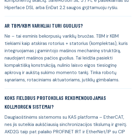
komponentų skaičių. SafeMotion SIL 3 / PL e pasiekiamas su
Hiperface DSL arba EnDat 2.2 saugos grįžtamuoju ryšiu.
AR TBM/KBM VARIKLIAI TURI GUOLIUS?
Ne – tai esminis bekorpusių variklių bruožas. TBM ir KBM
tiekiami kaip atskiras rotorius + statorius (komplektas), kuris
integruojamas į gamintojo mašinos mechaninę struktūrą,
naudojant mašinos pačios guolius. Tai leidžia pasiekti
kompaktišką konstrukciją, nulinio laisvo eigos tiesioginę
apkrovą ir aukštą sukimo momento tankį. Tinka robotų
sąnariams, rotaciniams aktuatoriams, jutiklių gimbalams.
KOKS FIELDBUS PROTOKOLAS REKOMENDUOJAMAS
KOLLMORGEN SISTEMAI?
Daugiaoštinėms sistemoms su KAS platforma – EtherCAT,
nes jis suteikia aukščiausią sinchronizacijos tikslumą ir greitį.
AKD2G taip pat palaiko PROFINET IRT ir EtherNet/IP su CIP