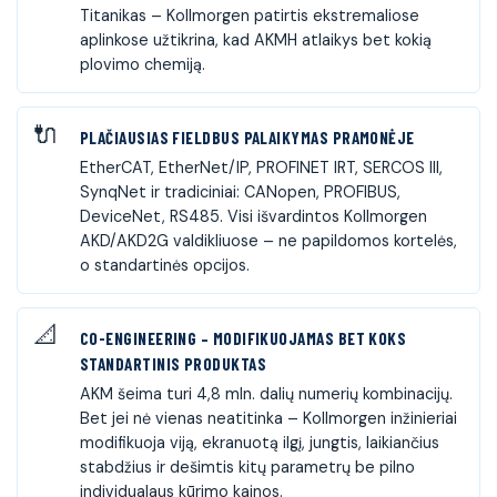
Titanikas – Kollmorgen patirtis ekstremaliose
aplinkose užtikrina, kad AKMH atlaikys bet kokią
plovimo chemiją.
PLAČIAUSIAS FIELDBUS PALAIKYMAS PRAMONĖJE
EtherCAT, EtherNet/IP, PROFINET IRT, SERCOS III,
SynqNet ir tradiciniai: CANopen, PROFIBUS,
DeviceNet, RS485. Visi išvardintos Kollmorgen
AKD/AKD2G valdikliuose – ne papildomos kortelės,
o standartinės opcijos.
CO-ENGINEERING – MODIFIKUOJAMAS BET KOKS
STANDARTINIS PRODUKTAS
AKM šeima turi 4,8 mln. dalių numerių kombinacijų.
Bet jei nė vienas neatitinka – Kollmorgen inžinieriai
modifikuoja viją, ekranuotą ilgį, jungtis, laikiančius
stabdžius ir dešimtis kitų parametrų be pilno
individualaus kūrimo kainos.