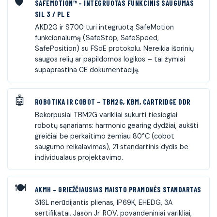
SAFEMOTION™ – INTEGRUOTAS FUNKCINIS SAUGUMAS
SIL 3 / PL E
AKD2G ir S700 turi integruotą SafeMotion
funkcionalumą (SafeStop, SafeSpeed,
SafePosition) su FSoE protokolu. Nereikia išorinių
saugos relių ar papildomos logikos – tai žymiai
supaprastina CE dokumentaciją.
ROBOTIKA IR COBOT – TBM2G, KBM, CARTRIDGE DDR
Bekorpusiai TBM2G varikliai sukurti tiesiogiai
robotų sąnariams: harmonic gearing dydžiai, aukšti
greičiai be perkaitimo žemiau 80°C (cobot
saugumo reikalavimas), 21 standartinis dydis be
individualaus projektavimo.
AKMH – GRIEŽČIAUSIAS MAISTO PRAMONĖS STANDARTAS
316L nerūdijantis plienas, IP69K, EHEDG, 3A
sertifikatai. Jason Jr. ROV, povandeniniai varikliai,