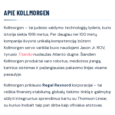
APIE KOLLMORGEN
Kollmorgen – tai judesio valdymo technologijų lyderis, kurio
istorija siekia 1916 metus. Per daugiau nei 100 metų
kompanija išvystė unikalią kompetenciją: būtent
Kollmorgen servo varikliai buvo naudojami Jason Jr. ROV,
tyrusio
Titaniko
nuolaužas Atlanto dugne. Šiandien
Kollmorgen produktai varo robotus, medicinos įrangą,
karinius sistemas ir pažangiausias pakavimo linijas visame
pasaulyje.
Kollmorgen priklauso
Regal Rexnord
korporacijai – tai
reiškia finansinį stabilumą, globalų tiekimo tinklą ir galimybę
siūlyti integruotus sprendimus kartu su Thomson Linear,
su kuriuo Inobalt taip pat dirba kaip oficialus atstovas.