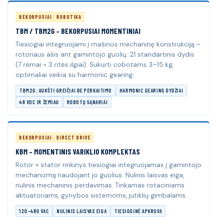
BEKORPUSIAI · ROBOTIKA
TBM / TBM2G – BEKORPUSIAI MOMENTINIAI
Tiesiogiai integruojami į mašinos mechaninę konstrukciją –
rotoriaus ašis ant gamintojo guolių. 21 standartinis dydis
(7 rėmai × 3 ritės ilgiai). Sukurti cobotams 3–15 kg,
optimaliai veikia su harmonic gearing.
TBM2G: AUKŠTI GREIČIAI BE PERKAITIMO
HARMONIC GEARING DYDŽIAI
48 VDC IR ŽEMIAU
ROBOTŲ SĄNARIAI
BEKORPUSIAI · DIRECT DRIVE
KBM – MOMENTINIS VARIKLIO KOMPLEKTAS
Rotor + stator rinkinys tiesiogiai integruojamas į gamintojo
mechanizmą naudojant jo guolius. Nulinis laisvas eiga,
nulinis mechaninis perdavimas. Tinkamas rotaciniams
aktuatoriams, gynybos sistemoms, jutiklių gimbalams.
120–480 VAC
NULINIS LAISVAS EIGA
TIESIOGINĖ APKROVA