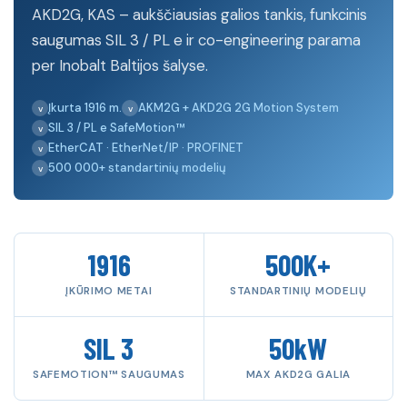
AKD2G, KAS – aukščiausias galios tankis, funkcinis
saugumas SIL 3 / PL e ir co-engineering parama
per Inobalt Baltijos šalyse.
Įkurta 1916 m.
AKM2G + AKD2G 2G Motion System
SIL 3 / PL e SafeMotion™
EtherCAT · EtherNet/IP · PROFINET
500 000+ standartinių modelių
1916
500K+
ĮKŪRIMO METAI
STANDARTINIŲ MODELIŲ
SIL 3
50kW
SAFEMOTION™ SAUGUMAS
MAX AKD2G GALIA