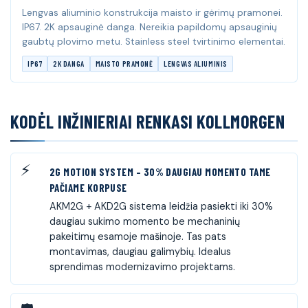
Lengvas aliuminio konstrukcija maisto ir gėrimų pramonei.
IP67. 2K apsauginė danga. Nereikia papildomų apsauginių
gaubtų plovimo metu. Stainless steel tvirtinimo elementai.
IP67
2K DANGA
MAISTO PRAMONĖ
LENGVAS ALIUMINIS
KODĖL INŽINIERIAI RENKASI KOLLMORGEN
2G MOTION SYSTEM – 30% DAUGIAU MOMENTO TAME
PAČIAME KORPUSE
AKM2G + AKD2G sistema leidžia pasiekti iki 30%
daugiau sukimo momento be mechaninių
pakeitimų esamoje mašinoje. Tas pats
montavimas, daugiau galimybių. Idealus
sprendimas modernizavimo projektams.