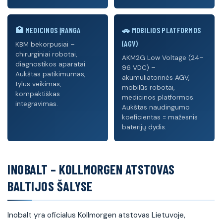
🏥 MEDICINOS ĮRANGA
🚗 MOBILIOS PLATFORMOS
(AGV)
KBM bekorpusiai –
chirurginiai robotai,
AKM2G Low Voltage (24–
diagnostikos aparatai.
96 VDC) –
Aukštas patikimumas,
akumuliatorinės AGV,
tylus veikimas,
mobilūs robotai,
kompaktiškas
medicinos platformos.
integravimas.
Aukštas naudingumo
koeficientas = mažesnis
baterijų dydis.
INOBALT – KOLLMORGEN ATSTOVAS
BALTIJOS ŠALYSE
Inobalt yra oficialus Kollmorgen atstovas Lietuvoje,