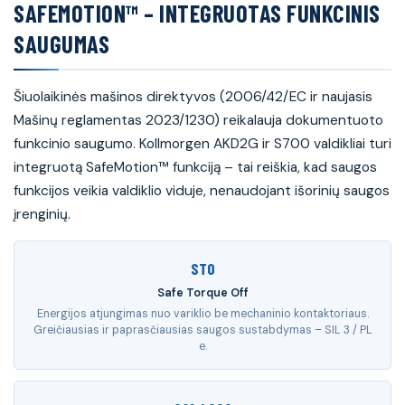
SAFEMOTION™ – INTEGRUOTAS FUNKCINIS
SAUGUMAS
Šiuolaikinės mašinos direktyvos (2006/42/EC ir naujasis
Mašinų reglamentas 2023/1230) reikalauja dokumentuoto
funkcinio saugumo. Kollmorgen AKD2G ir S700 valdikliai turi
integruotą SafeMotion™ funkciją – tai reiškia, kad saugos
funkcijos veikia valdiklio viduje, nenaudojant išorinių saugos
įrenginių.
STO
Safe Torque Off
Energijos atjungimas nuo variklio be mechaninio kontaktoriaus.
Greičiausias ir paprasčiausias saugos sustabdymas – SIL 3 / PL
e.