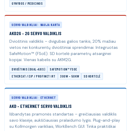
GYNYBOS / MEDICINOS
SERVO VALDIKLIAI · NAUJA KARTA
AKD2G – 2G SERVO VALDIKLIS
Dvioštinis valdiklis – dvigubas galios tankis, 20% mažiau
vietos nei konkurentų dvioštiniai sprendimai. Integruotas
SafeMotion™ (FSoE). SD kortelė parametrų atsarginei
kopijai. Vienas kabelis su AKM2G.
DVIOŠTINIS (DUAL-AXIS)
SAFEMOTION™ FSOE
ETHERCAT / EIP / PROFINET IRT
300W – 50KW
SD KORTELĖ
SERVO VALDIKLIAI · ETHERNET
AKD – ETHERNET SERVO VALDIKLIS
Išbandytas pramonės standartas – greičiausias valdiklis
savo klasėje, aukščiausias pralaidumo lygis. Plug-and-play
su Kollmorgen varikliais, WorkBench GUI. Tinka praktiškai