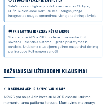
📋 CE DOKUMENTACIJA IR SAFEMOTION
SafeMotion konfigūracijos dokumentavimas CE bylai,
SIL/PL skaičiavimai. Kartu su ReeR saugos įranga –
integruotas saugos sprendimas vienoje techninėje byloje.
🚚 PRISTATYMAS IR REZERVINĖS ATSARGOS
Standartiniai AKM ir AKD modeliai – paprastai 2–4
savaitės. Essentials sistema – greita pristatymas iš
sandėlio. Skubioms situacijoms galime paspartinti tiekimą
per Europos Kollmorgen sandėlį.
DAŽNIAUSIAI UŽDUODAMI KLAUSIMAI
KUO SKIRIASI AKM IR AKM2G VARIKLIAI?
AKM2G yra nauja AKM karta su iki 30% didesniu sukimo
momentu tame pačiame korpuse. Montavimo matmenys