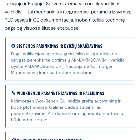
Latvijoje ir Estijoje. Servo sistema yra ne tik variklis ir
valdiklis – tai mechaninis integravimas, parametrizavimas,
PLC sąsaja ir CE dokumentacija. Inobalt teikia techninę
pagalbą visuose šiuose etapuose.
⚙️ SISTEMOS PARINKIMAS IR DYDŽIŲ SKAIČIAVIMAS
Pagal aplikacijos apkrovą, greitį, ciklo laiką ir aplinkos
sąlygas parenkame optimalų AKM/AKM2G/AKMH variklio
dydį ir AKD/AKD2G valdiklį. Naudojame Kollmorgen
Motioneering įrankius tiksliam parinkimui.
🔧 WORKBENCH PARAMETRIZAVIMAS IR PALEIDIMAS
Kollmorgen WorkBench GUI leidžia greitą autotuning ir
bode plot analizę. Galime padėti su pirminiu
parametrizavimu, PID derinimu ir diagnostika nuotoliniu
būdu arba vietoje.