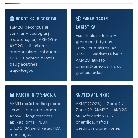
🤖 ROBOTIKA IR COBOTAI
📦 PAKAVIMAS IR
LOGISTIKA
TBM2G bekorpusiai
varikliai – tiesiogiai į
Essentials sistema –
roboto sąnarį. AKM2G +
greita pristatymas
AKD2G – 6-ašiams
konvejerio ašims. AKD
pramoniniams robotams.
BASIC – valdymas be PLC.
KAS – sinchronizuotos
AKM2G aukšto
daugiaoštinės
dinamiškumo ašims su
trajektorijos.
greitais ciklais.
🍔 MAISTO IR FARMACIJA
⚗️ ATEX APLINKOS
AKMH nerūdijančio plieno
AKME (2026) – Zone 2 /
servo – plovimo zonoms.
Zone 22. AKM2G + AKD2G
AKMA – lengvesnėms
su SafeMotion SIL 3
aplikacijoms. IP69K,
chemijos, naftos
EHEDG, 3A sertifikatai. FDA
perdirbimo pramonei.
medžiagos.