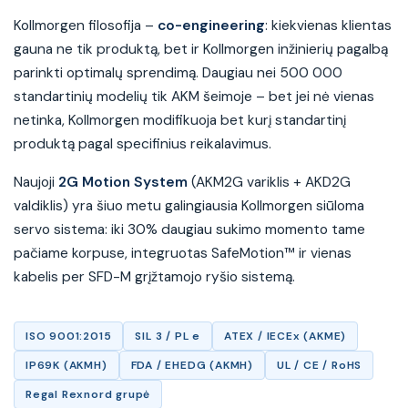
Kollmorgen filosofija –
co-engineering
: kiekvienas klientas
gauna ne tik produktą, bet ir Kollmorgen inžinierių pagalbą
parinkti optimalų sprendimą. Daugiau nei 500 000
standartinių modelių tik AKM šeimoje – bet jei nė vienas
netinka, Kollmorgen modifikuoja bet kurį standartinį
produktą pagal specifinius reikalavimus.
Naujoji
2G Motion System
(AKM2G variklis + AKD2G
valdiklis) yra šiuo metu galingiausia Kollmorgen siūloma
servo sistema: iki 30% daugiau sukimo momento tame
pačiame korpuse, integruotas SafeMotion™ ir vienas
kabelis per SFD-M grįžtamojo ryšio sistemą.
ISO 9001:2015
SIL 3 / PL e
ATEX / IECEx (AKME)
IP69K (AKMH)
FDA / EHEDG (AKMH)
UL / CE / RoHS
Regal Rexnord grupė