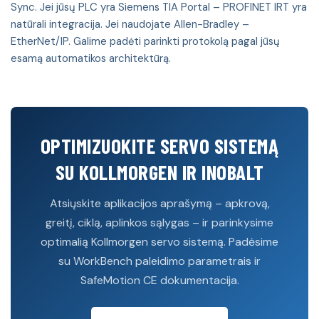
Sync. Jei jūsų PLC yra Siemens TIA Portal – PROFINET IRT yra
natūrali integracija. Jei naudojate Allen-Bradley –
EtherNet/IP. Galime padėti parinkti protokolą pagal jūsų
esamą automatikos architektūrą.
OPTIMIZUOKITE SERVO SISTEMĄ
SU KOLLMORGEN IR INOBALT
Atsiųskite aplikacijos aprašymą – apkrovą,
greitį, ciklą, aplinkos sąlygas – ir parinkysime
optimalią Kollmorgen servo sistemą. Padėsime
su WorkBench paleidimo parametrais ir
SafeMotion CE dokumentacija.