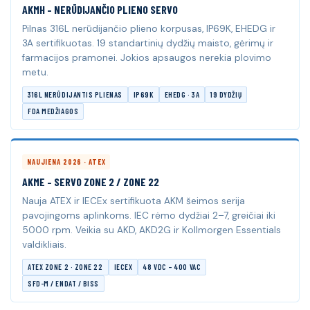
AKMH – NERŪDIJANČIO PLIENO SERVO
Pilnas 316L nerūdijančio plieno korpusas, IP69K, EHEDG ir
3A sertifikuotas. 19 standartinių dydžių maisto, gėrimų ir
farmacijos pramonei. Jokios apsaugos nerekia plovimo
metu.
316L NERŪDIJANTIS PLIENAS
IP69K
EHEDG · 3A
19 DYDŽIŲ
FDA MEDŽIAGOS
NAUJIENA 2026 · ATEX
AKME – SERVO ZONE 2 / ZONE 22
Nauja ATEX ir IECEx sertifikuota AKM šeimos serija
pavojingoms aplinkoms. IEC rėmo dydžiai 2–7, greičiai iki
5000 rpm. Veikia su AKD, AKD2G ir Kollmorgen Essentials
valdikliais.
ATEX ZONE 2 · ZONE 22
IECEX
48 VDC – 400 VAC
SFD-M / ENDAT / BISS