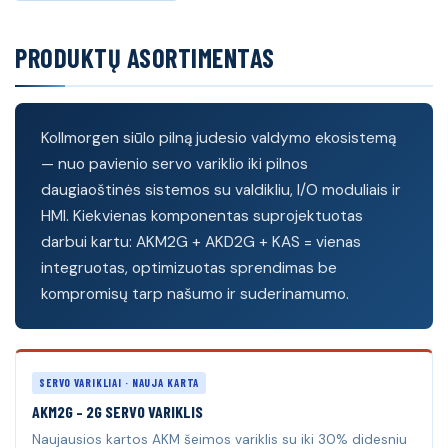
PRODUKTŲ ASORTIMENTAS
Kollmorgen siūlo pilną judesio valdymo ekosistemą
— nuo pavienio servo variklio iki pilnos
daugiaoštinės sistemos su valdikliu, I/O moduliais ir
HMI. Kiekvienas komponentas suprojektuotas
darbui kartu: AKM2G + AKD2G + KAS = vienas
integruotas, optimizuotas sprendimas be
kompromisų tarp našumo ir suderinamumo.
SERVO VARIKLIAI · NAUJA KARTA
AKM2G – 2G SERVO VARIKLIS
Naujausios kartos AKM šeimos variklis su iki 30% didesniu