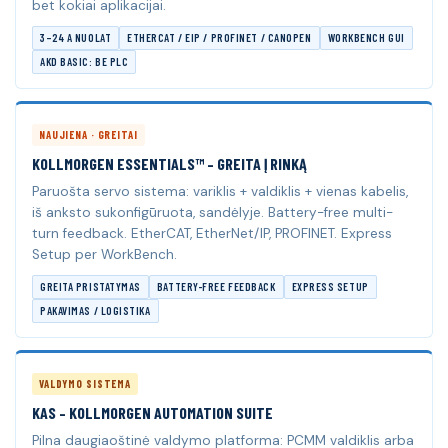
bet kokiai aplikacijai.
3–24 A NUOLAT
ETHERCAT / EIP / PROFINET / CANOPEN
WORKBENCH GUI
AKD BASIC: BE PLC
NAUJIENA · GREITAI
KOLLMORGEN ESSENTIALS™ – GREITA Į RINKĄ
Paruošta servo sistema: variklis + valdiklis + vienas kabelis,
iš anksto sukonfigūruota, sandėlyje. Battery-free multi-
turn feedback. EtherCAT, EtherNet/IP, PROFINET. Express
Setup per WorkBench.
GREITA PRISTATYMAS
BATTERY-FREE FEEDBACK
EXPRESS SETUP
PAKAVIMAS / LOGISTIKA
VALDYMO SISTEMA
KAS – KOLLMORGEN AUTOMATION SUITE
Pilna daugiaoštinė valdymo platforma: PCMM valdiklis arba