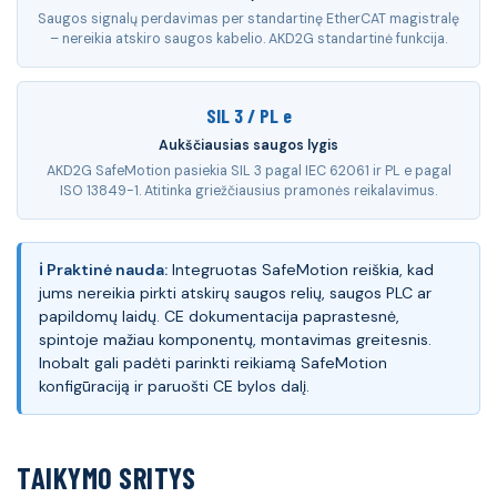
Saugos signalų perdavimas per standartinę EtherCAT magistralę
– nereikia atskiro saugos kabelio. AKD2G standartinė funkcija.
SIL 3 / PL e
Aukščiausias saugos lygis
AKD2G SafeMotion pasiekia SIL 3 pagal IEC 62061 ir PL e pagal
ISO 13849-1. Atitinka griežčiausius pramonės reikalavimus.
ℹ Praktinė nauda:
Integruotas SafeMotion reiškia, kad
jums nereikia pirkti atskirų saugos relių, saugos PLC ar
papildomų laidų. CE dokumentacija paprastesnė,
spintoje mažiau komponentų, montavimas greitesnis.
Inobalt gali padėti parinkti reikiamą SafeMotion
konfigūraciją ir paruošti CE bylos dalį.
TAIKYMO SRITYS