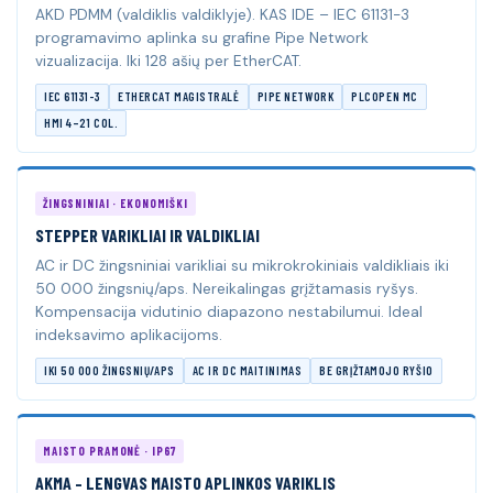
AKD PDMM (valdiklis valdiklyje). KAS IDE – IEC 61131-3
programavimo aplinka su grafine Pipe Network
vizualizacija. Iki 128 ašių per EtherCAT.
IEC 61131-3
ETHERCAT MAGISTRALĖ
PIPE NETWORK
PLCOPEN MC
HMI 4–21 COL.
ŽINGSNINIAI · EKONOMIŠKI
STEPPER VARIKLIAI IR VALDIKLIAI
AC ir DC žingsniniai varikliai su mikrokrokiniais valdikliais iki
50 000 žingsnių/aps. Nereikalingas grįžtamasis ryšys.
Kompensacija vidutinio diapazono nestabilumui. Ideal
indeksavimo aplikacijoms.
IKI 50 000 ŽINGSNIŲ/APS
AC IR DC MAITINIMAS
BE GRĮŽTAMOJO RYŠIO
MAISTO PRAMONĖ · IP67
AKMA – LENGVAS MAISTO APLINKOS VARIKLIS