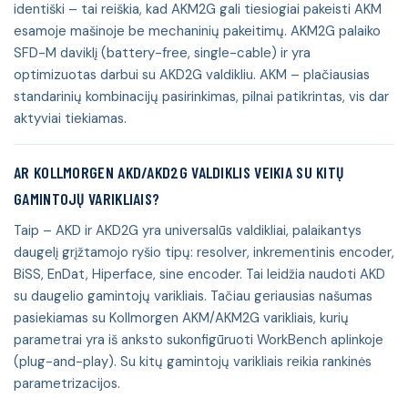
identiški – tai reiškia, kad AKM2G gali tiesiogiai pakeisti AKM
esamoje mašinoje be mechaninių pakeitimų. AKM2G palaiko
SFD-M daviklį (battery-free, single-cable) ir yra
optimizuotas darbui su AKD2G valdikliu. AKM – plačiausias
standarinių kombinacijų pasirinkimas, pilnai patikrintas, vis dar
aktyviai tiekiamas.
AR KOLLMORGEN AKD/AKD2G VALDIKLIS VEIKIA SU KITŲ
GAMINTOJŲ VARIKLIAIS?
Taip – AKD ir AKD2G yra universalūs valdikliai, palaikantys
daugelį grįžtamojo ryšio tipų: resolver, inkrementinis encoder,
BiSS, EnDat, Hiperface, sine encoder. Tai leidžia naudoti AKD
su daugelio gamintojų varikliais. Tačiau geriausias našumas
pasiekiamas su Kollmorgen AKM/AKM2G varikliais, kurių
parametrai yra iš anksto sukonfigūruoti WorkBench aplinkoje
(plug-and-play). Su kitų gamintojų varikliais reikia rankinės
parametrizacijos.