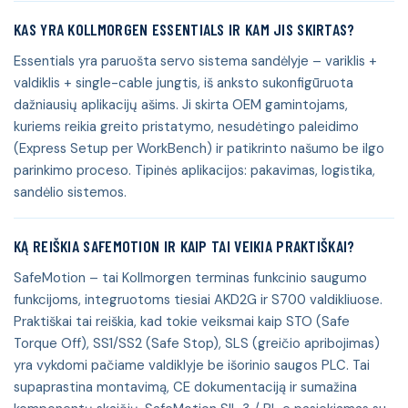
KAS YRA KOLLMORGEN ESSENTIALS IR KAM JIS SKIRTAS?
Essentials yra paruošta servo sistema sandėlyje – variklis +
valdiklis + single-cable jungtis, iš anksto sukonfigūruota
dažniausių aplikacijų ašims. Ji skirta OEM gamintojams,
kuriems reikia greito pristatymo, nesudėtingo paleidimo
(Express Setup per WorkBench) ir patikrinto našumo be ilgo
parinkimo proceso. Tipinės aplikacijos: pakavimas, logistika,
sandėlio sistemos.
KĄ REIŠKIA SAFEMOTION IR KAIP TAI VEIKIA PRAKTIŠKAI?
SafeMotion – tai Kollmorgen terminas funkcinio saugumo
funkcijoms, integruotoms tiesiai AKD2G ir S700 valdikliuose.
Praktiškai tai reiškia, kad tokie veiksmai kaip STO (Safe
Torque Off), SS1/SS2 (Safe Stop), SLS (greičio apribojimas)
yra vykdomi pačiame valdiklyje be išorinio saugos PLC. Tai
supaprastina montavimą, CE dokumentaciją ir sumažina