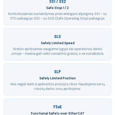
SS1 / SS2
Safe Stop 1 / 2
Kontroliuojamas sustabdymas prieš energijos atjungimą. SS1 – su
STO pabaigoje. SS2 – su SOS (Safe Operating Stop) pabaigoje.
SLS
Safely Limited Speed
Greičio apribojimas saugiame lygyje. Kai operatorius darbo
zonoje – mašina gali veikti sumažintu greičiu, o ne sustabdyta.
SLP
Safely Limited Position
Ašis negali išeiti iš apibrėžtos pozicijos ribos. Naudojama servų
robotų darbo zonų apribojimui.
FSoE
Functional Safety over EtherCAT