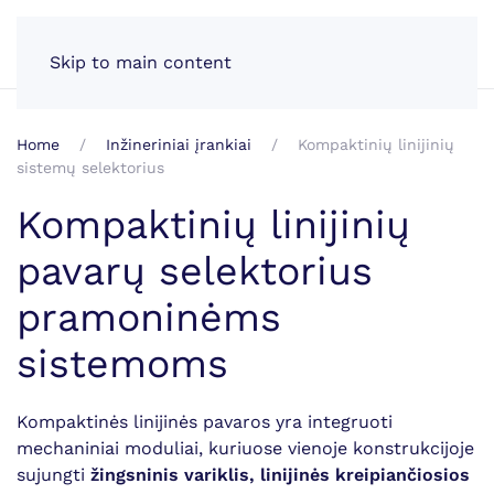
LT
Skip to main content
Home
Inžineriniai įrankiai
Kompaktinių linijinių
sistemų selektorius
Kompaktinių linijinių
pavarų selektorius
pramoninėms
sistemoms
Kompaktinės linijinės pavaros yra integruoti
mechaniniai moduliai, kuriuose vienoje konstrukcijoje
sujungti
žingsninis variklis, linijinės kreipiančiosios