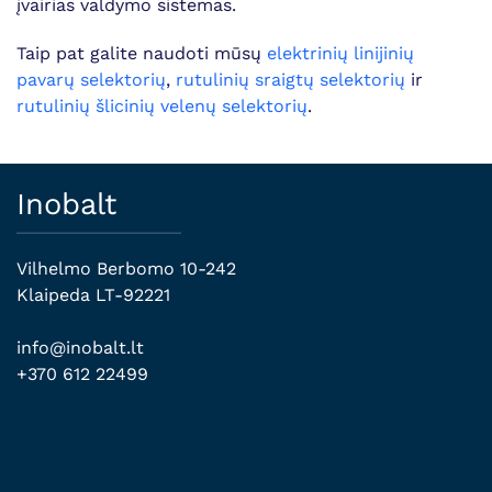
įvairias valdymo sistemas.
Taip pat galite naudoti mūsų
elektrinių linijinių
pavarų selektorių
,
rutulinių sraigtų selektorių
ir
rutulinių šlicinių velenų selektorių
.
Inobalt
Vilhelmo Berbomo 10-242
Klaipeda LT-92221
info@inobalt.lt
+370 612 22499