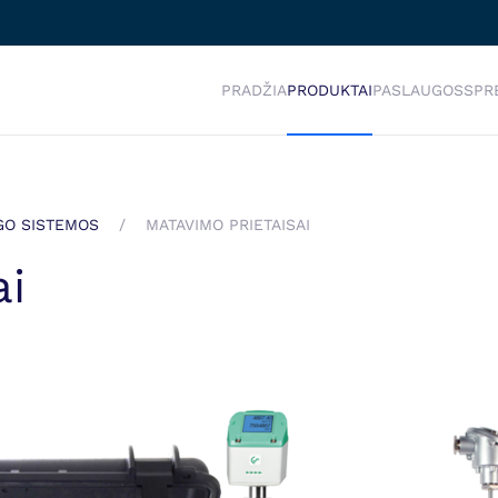
PRADŽIA
PRODUKTAI
PASLAUGOS
SPR
GO SISTEMOS
MATAVIMO PRIETAISAI
ai