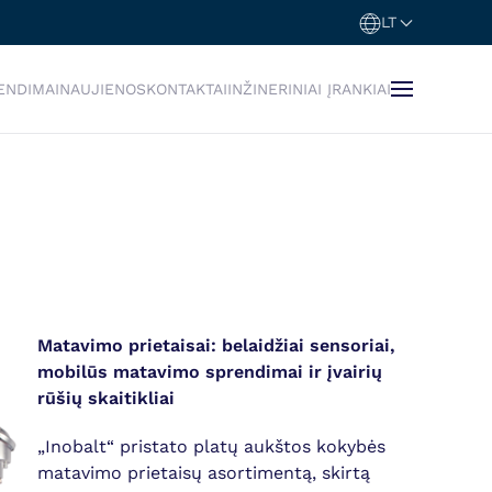
LT
ENDIMAI
NAUJIENOS
KONTAKTAI
INŽINERINIAI ĮRANKIAI
Matavimo prietaisai: belaidžiai sensoriai,
mobilūs matavimo sprendimai ir įvairių
rūšių skaitikliai
„Inobalt“ pristato platų aukštos kokybės
matavimo prietaisų asortimentą, skirtą