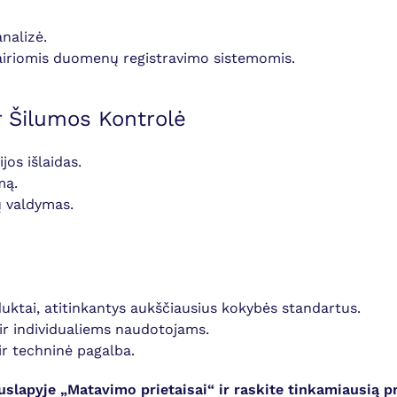
analizė.
vairiomis duomenų registravimo sistemomis.
ir Šilumos Kontrolė
jos išlaidas.
mą.
ų valdymas.
oduktai, atitinkantys aukščiausius kokybės standartus.
ir individualiems naudotojams.
 ir techninė pagalba.
uslapyje „Matavimo prietaisai“ ir raskite tinkamiausią 