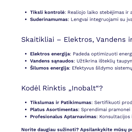
Tiksli kontrolė
: Realiojo laiko stebėjimas ir 
Suderinamumas
: Lengvai integruojami su į
Skaitikliai – Elektros, Vandens 
Elektros energija
: Padeda optimizuoti energi
Vandens sąnaudos
: Užtikrina išteklių taupy
Šilumos energija
: Efektyvus šildymo sistem
Kodėl Rinktis „Inobalt“?
Tikslumas ir Patikimumas
: Sertifikuoti pr
Platus Asortimentas
: Sprendimai pramonei 
Profesionalus Aptarnavimas
: Konsultacijos
Norite daugiau sužinoti? Apsilankykite mūsų p