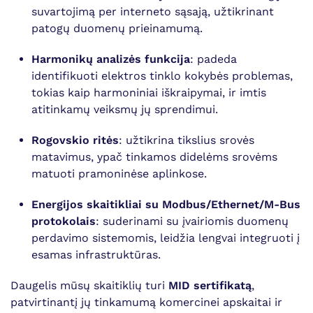
suvartojimą per interneto sąsają, užtikrinant
patogų duomenų prieinamumą.
Harmonikų analizės funkcija
: padeda
identifikuoti elektros tinklo kokybės problemas,
tokias kaip harmoniniai iškraipymai, ir imtis
atitinkamų veiksmų jų sprendimui.
Rogovskio ritės
: užtikrina tikslius srovės
matavimus, ypač tinkamos didelėms srovėms
matuoti pramoninėse aplinkose.
Energijos skaitikliai su Modbus/Ethernet/M-Bus
protokolais
: suderinami su įvairiomis duomenų
perdavimo sistemomis, leidžia lengvai integruoti į
esamas infrastruktūras.
Daugelis mūsų skaitiklių turi
MID sertifikatą
,
patvirtinantį jų tinkamumą komercinei apskaitai ir