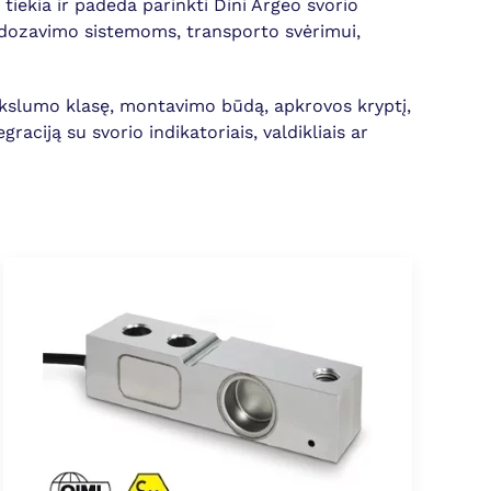
tiekia ir padeda parinkti Dini Argeo svorio
 dozavimo sistemoms, transporto svėrimui,
slumo klasę, montavimo būdą, apkrovos kryptį,
raciją su svorio indikatoriais, valdikliais ar