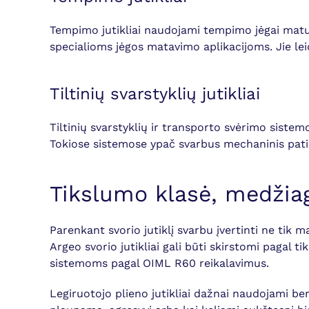
Tempimo jutikliai naudojami tempimo jėgai mat
specialioms jėgos matavimo aplikacijoms. Jie leid
Tiltinių svarstyklių jutikliai
Tiltinių svarstyklių ir transporto svėrimo siste
Tokiose sistemose ypač svarbus mechaninis patiki
Tikslumo klasė, medžiag
Parenkant svorio jutiklį svarbu įvertinti ne tik 
Argeo svorio jutikliai gali būti skirstomi pagal
sistemoms pagal OIML R60 reikalavimus.
Legiruotojo plieno jutikliai dažnai naudojami ben