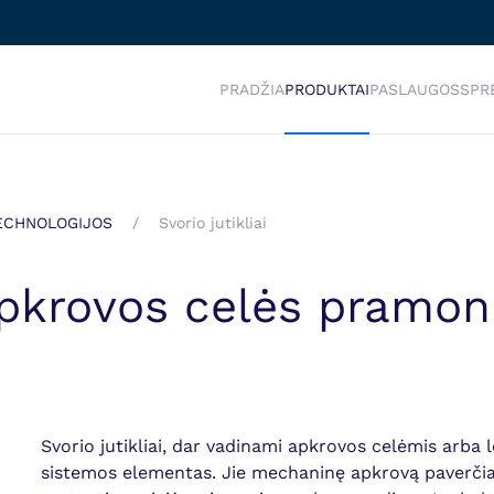
PRADŽIA
PRODUKTAI
PASLAUGOS
SPR
TECHNOLOGIJOS
Svorio jutikliai
r apkrovos celės pram
Svorio jutikliai, dar vadinami apkrovos celėmis arba 
sistemos elementas. Jie mechaninę apkrovą paverčia el