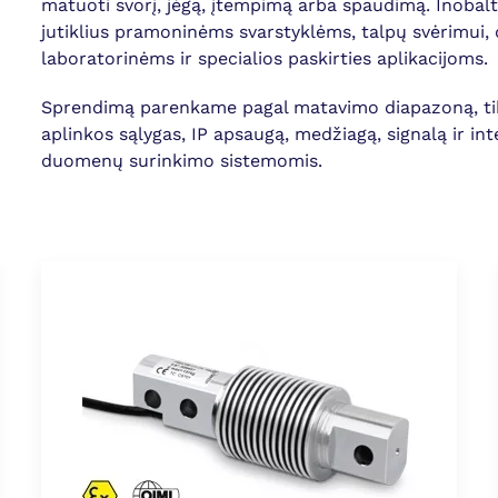
matuoti svorį, jėgą, įtempimą arba spaudimą. Inobalt 
jutiklius pramoninėms svarstyklėms, talpų svėrimui,
laboratorinėms ir specialios paskirties aplikacijoms.
Sprendimą parenkame pagal matavimo diapazoną, tik
aplinkos sąlygas, IP apsaugą, medžiagą, signalą ir integ
duomenų surinkimo sistemomis.