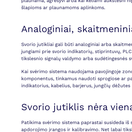
plaunama, agresyvi arba kai keliami aukštesni hi
šlapioms ar plaunamoms aplinkoms.
Analoginiai, skaitmenini
Svorio jutikliai gali būti analoginiai arba skaitm
jungiami prie svorio indikatorių, stiprintuvų, PL
tikslesnio signalų valdymo arba sudėtingesnės s
Kai svėrimo sistema naudojama pavojingoje zonoje
komponentus, tinkamus naudoti sprogiose ar pavoj
indikatorius, kabelius, barjerus, jungčių dėžute
Svorio jutiklis nėra vi
Patikima svėrimo sistema paprastai susideda iš 
apdorojimo įrangos ir kalibravimo. Net labai tiks