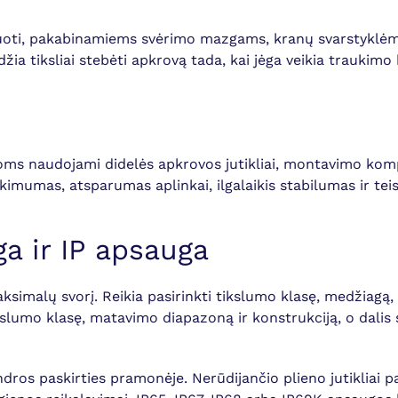
uoti, pakabinamiems svėrimo mazgams, kranų svarstyklėms
žia tiksliai stebėti apkrovą tada, kai jėga veikia traukimo 
moms naudojami didelės apkrovos jutikliai, montavimo kompl
mumas, atsparumas aplinkai, ilgalaikis stabilumas ir teis
a ir IP apsauga
maksimalų svorį. Reikia pasirinkti tikslumo klasę, medžiagą
 tikslumo klasę, matavimo diapazoną ir konstrukciją, o dal
dros paskirties pramonėje. Nerūdijančio plieno jutikliai p