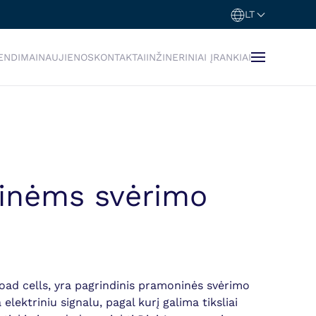
LT
ENDIMAI
NAUJIENOS
KONTAKTAI
INŽINERINIAI ĮRANKIAI
oninėms svėrimo
load cells, yra pagrindinis pramoninės svėrimo
ektriniu signalu, pagal kurį galima tiksliai