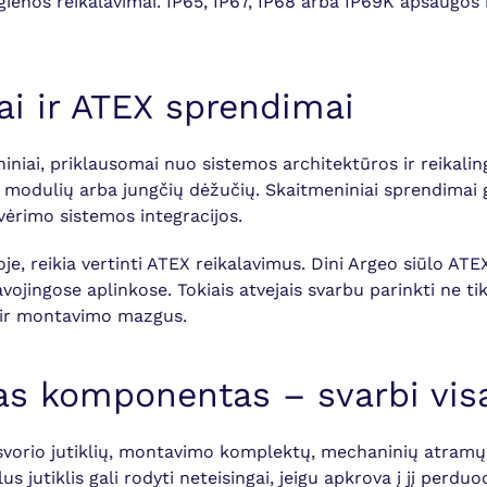
gienos reikalavimai. IP65, IP67, IP68 arba IP69K apsaugos 
ai ir ATEX sprendimai
eniniai, priklausomai nuo sistemos architektūros ir reikaling
C modulių arba jungčių dėžučių. Skaitmeniniai sprendimai g
vėrimo sistemos integracijos.
, reikia vertinti ATEX reikalavimus. Dini Argeo siūlo ATE
ingose aplinkose. Tokiais atvejais svarbu parinkti ne tik j
s ir montavimo mazgus.
enas komponentas – svarbi vi
svorio jutiklių, montavimo komplektų, mechaninių atramų, 
lus jutiklis gali rodyti neteisingai, jeigu apkrova į jį per