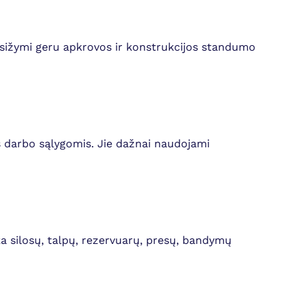
asižymi geru apkrovos ir konstrukcijos standumo
s darbo sąlygomis. Jie dažnai naudojami
ka silosų, talpų, rezervuarų, presų, bandymų