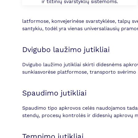
ir tiltinių svarstyklių sistemoms.
latformose, konvejerinėse svarstyklėse, talpų 
santykiu, todėl yra vienas universaliausių pramoni
Dvigubo laužimo jutikliai
Dvigubo laužimo jutikliai skirti didesnėms apkr
sunkiasvorėse platformose, transporto svėrimo sis
Spaudimo jutikliai
Spaudimo tipo apkrovos celės naudojamos tada, k
stendų, procesų kontrolės ir didesnių apkrovų
Tempimo jutikliai