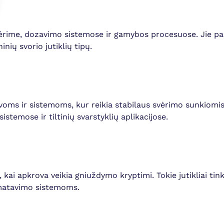
svėrime, dozavimo sistemose ir gamybos procesuose. Jie p
nių svorio jutiklių tipų.
ovoms ir sistemoms, kur reikia stabilaus svėrimo sunkiomi
temose ir tiltinių svarstyklių aplikacijose.
ai apkrova veikia gniuždymo kryptimi. Tokie jutikliai tin
 matavimo sistemoms.