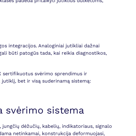
klasės padeda pritaikyti jutiklius dulkėtoms,
os integracijos. Analoginiai jutikliai dažnai
ali būti patogūs tada, kai reikia diagnostikos,
X sertifikuotus svėrimo sprendimus ir
utiklį, bet ir visą suderinamą sistemą:
sa svėrimo sistema
jungčių dėžučių, kabelių, indikatoriaus, signalo
duodama netinkamai, konstrukcija deformuojasi,