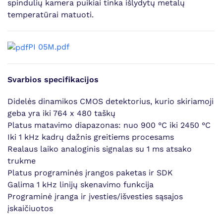
spindulių kamera puikiai tinka išlydytų metalų
temperatūrai matuoti.
PI 05M.pdf
Svarbios specifikacijos
Didelės dinamikos CMOS detektorius, kurio skiriamoji
geba yra iki 764 x 480 taškų
Platus matavimo diapazonas: nuo 900 °C iki 2450 °C
Iki 1 kHz kadrų dažnis greitiems procesams
Realaus laiko analoginis signalas su 1 ms atsako
trukme
Platus programinės įrangos paketas ir SDK
Galima 1 kHz linijų skenavimo funkcija
Programinė įranga ir įvesties/išvesties sąsajos
įskaičiuotos