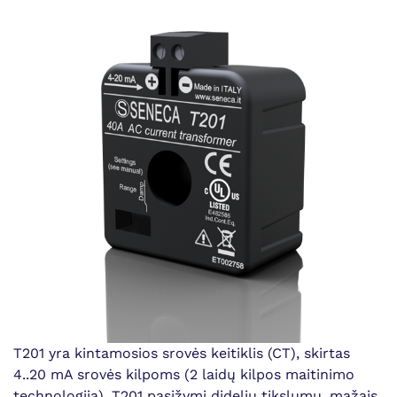
T201 yra kintamosios srovės keitiklis (CT), skirtas
4..20 mA srovės kilpoms (2 laidų kilpos maitinimo
technologija). T201 pasižymi dideliu tikslumu, mažais