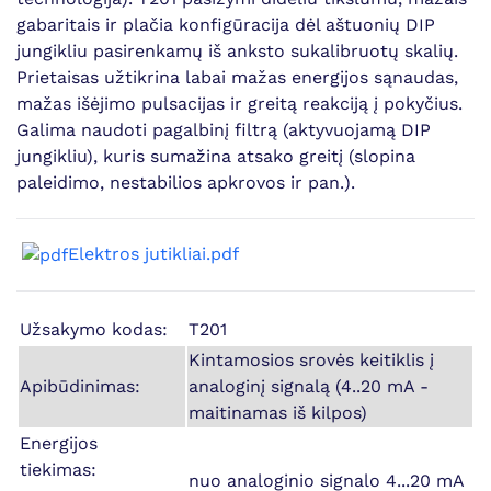
gabaritais ir plačia konfigūracija dėl aštuonių DIP
jungikliu pasirenkamų iš anksto sukalibruotų skalių.
Prietaisas užtikrina labai mažas energijos sąnaudas,
mažas išėjimo pulsacijas ir greitą reakciją į pokyčius.
Galima naudoti pagalbinį filtrą (aktyvuojamą DIP
jungikliu), kuris sumažina atsako greitį (slopina
paleidimo, nestabilios apkrovos ir pan.).
Elektros jutikliai.pdf
Užsakymo kodas:
T201
Kintamosios srovės keitiklis į
Apibūdinimas:
analoginį signalą (4..20 mA -
maitinamas iš kilpos)
Energijos
tiekimas:
nuo analoginio signalo 4...20 mA