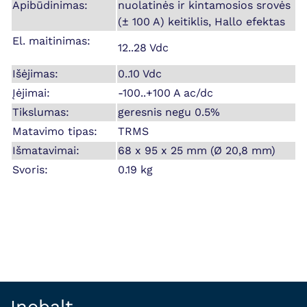
Apibūdinimas:
nuolatinės ir kintamosios srovės
(± 100 A) keitiklis, Hallo efektas
El. maitinimas:
12..28 Vdc
Išėjimas:
0..10 Vdc
Įėjimai:
-100..+100 A ac/dc
Tikslumas:
geresnis negu 0.5%
Matavimo tipas:
TRMS
Išmatavimai:
68 x 95 x 25 mm (Ø 20,8 mm)
Svoris:
0.19 kg