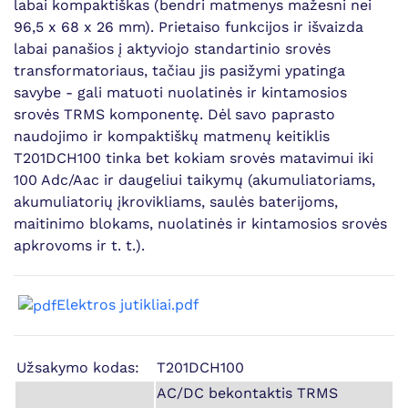
labai kompaktiškas (bendri matmenys mažesni nei
96,5 x 68 x 26 mm). Prietaiso funkcijos ir išvaizda
labai panašios į aktyviojo standartinio srovės
transformatoriaus, tačiau jis pasižymi ypatinga
savybe - gali matuoti nuolatinės ir kintamosios
srovės TRMS komponentę. Dėl savo paprasto
naudojimo ir kompaktiškų matmenų keitiklis
T201DCH100 tinka bet kokiam srovės matavimui iki
100 Adc/Aac ir daugeliui taikymų (akumuliatoriams,
akumuliatorių įkrovikliams, saulės baterijoms,
maitinimo blokams, nuolatinės ir kintamosios srovės
apkrovoms ir t. t.).
Elektros jutikliai.pdf
Užsakymo kodas:
T201DCH100
AC/DC bekontaktis TRMS