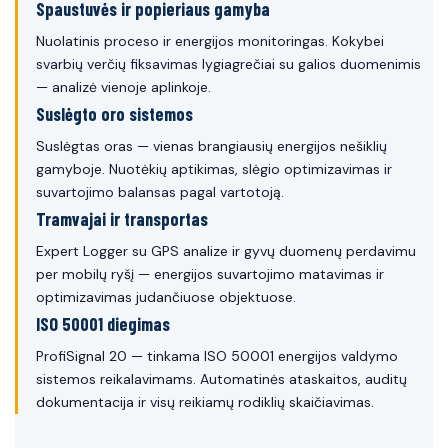
Spaustuvės ir popieriaus gamyba
Nuolatinis proceso ir energijos monitoringas. Kokybei
svarbių verčių fiksavimas lygiagrečiai su galios duomenimis
— analizė vienoje aplinkoje.
Suslėgto oro sistemos
Suslėgtas oras — vienas brangiausių energijos nešiklių
gamyboje. Nuotėkių aptikimas, slėgio optimizavimas ir
suvartojimo balansas pagal vartotoją.
Tramvajai ir transportas
Expert Logger su GPS analize ir gyvų duomenų perdavimu
per mobilų ryšį — energijos suvartojimo matavimas ir
optimizavimas judančiuose objektuose.
ISO 50001 diegimas
ProfiSignal 20 — tinkama ISO 50001 energijos valdymo
sistemos reikalavimams. Automatinės ataskaitos, auditų
dokumentacija ir visų reikiamų rodiklių skaičiavimas.