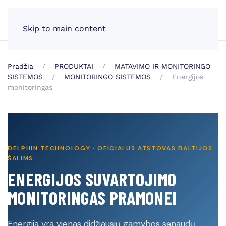
LT
Skip to main content
Pradžia
PRODUKTAI
MATAVIMO IR MONITORINGO
SISTEMOS
MONITORINGO SISTEMOS
Energijos
monitoringas
DELPHIN TECHNOLOGY · OFICIALUS ATSTOVAS BALTIJOS
ŠALIMS
ENERGIJOS SUVARTOJIMO
MONITORINGAS PRAMONEI
Energija yra vienas didžiausių gamybos sąnaudų