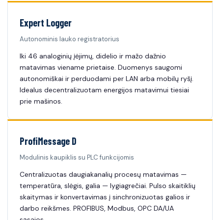
Expert Logger
Autonominis lauko registratorius
Iki 46 analoginių įėjimų, didelio ir mažo dažnio
matavimas viename prietaise. Duomenys saugomi
autonomiškai ir perduodami per LAN arba mobilų ryšį.
Idealus decentralizuotam energijos matavimui tiesiai
prie mašinos.
ProfiMessage D
Modulinis kaupiklis su PLC funkcijomis
Centralizuotas daugiakanalių procesų matavimas —
temperatūra, slėgis, galia — lygiagrečiai. Pulso skaitiklių
skaitymas ir konvertavimas į sinchronizuotas galios ir
darbo reikšmes. PROFIBUS, Modbus, OPC DA/UA
sąsajos.