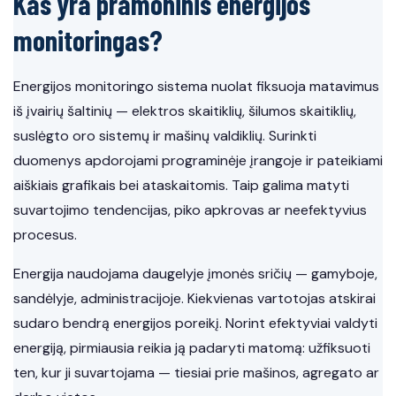
Kas yra pramoninis energijos
monitoringas?
Energijos monitoringo sistema nuolat fiksuoja matavimus
iš įvairių šaltinių — elektros skaitiklių, šilumos skaitiklių,
suslėgto oro sistemų ir mašinų valdiklių. Surinkti
duomenys apdorojami programinėje įrangoje ir pateikiami
aiškiais grafikais bei ataskaitomis. Taip galima matyti
suvartojimo tendencijas, piko apkrovas ar neefektyvius
procesus.
Energija naudojama daugelyje įmonės sričių — gamyboje,
sandėlyje, administracijoje. Kiekvienas vartotojas atskirai
sudaro bendrą energijos poreikį. Norint efektyviai valdyti
energiją, pirmiausia reikia ją padaryti matomą: užfiksuoti
ten, kur ji suvartojama — tiesiai prie mašinos, agregato ar