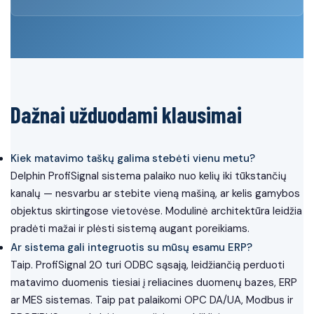
Dažnai užduodami klausimai
Kiek matavimo taškų galima stebėti vienu metu?
Delphin ProfiSignal sistema palaiko nuo kelių iki tūkstančių
kanalų — nesvarbu ar stebite vieną mašiną, ar kelis gamybos
objektus skirtingose vietovėse. Modulinė architektūra leidžia
pradėti mažai ir plėsti sistemą augant poreikiams.
Ar sistema gali integruotis su mūsų esamu ERP?
Taip. ProfiSignal 20 turi ODBC sąsają, leidžiančią perduoti
matavimo duomenis tiesiai į reliacines duomenų bazes, ERP
ar MES sistemas. Taip pat palaikomi OPC DA/UA, Modbus ir