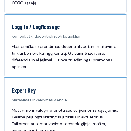
ODBC sąsają.
Loggito / LogMessage
Kompaktiški decentralizuoti kaupikliai
Ekonomiškas sprendimas decentralizuotam matavimo
tinklui be nereikalingų kanalų. Galvaninė izoliacija,
diferencialiniai įėjimai — tinka triukšmingai pramonės
aplinkai.
Expert Key
Matavimas ir valdymas vienoje
Matavimo ir valdymo prietaisas su įvairiomis sąsajomis.
Galima prijungti skirtingus jutiklius ir aktuatorius.
Taikomas automatizavimo technologijoje, mašinų
gamyboje ir tyrimuose.