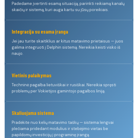
Padedame įvertinti esamą situaciją, parinkti reikiamą kanalų
skaičių ir sistemą, kuri auga kartu su jūsų poreikiais.
Integracija su esama įranga
Jei jau turite skaitiklius ar kitus matavimo prietaisus — juos
galima integruoti į Delphin sistemą. Nereikia keisti visko iš
naujo.
Vietinis palaikymas
Techninė pagalba lietuviškai ir rusiškai. Nereikia spręsti
problemų per Vokietijos gamintojo pagalbos liniją.
Skaliuojama sistema
Pradėkite nuo kelių matavimo taškų — sistema lengvai
plečiama pridedant modulius ir stebėjimo vietas be
papildomų investicijų į programinę įrangą.