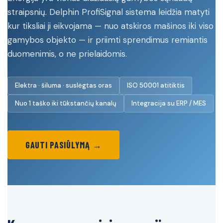
straipsnių. Delphin ProfiSignal sistema leidžia matyti
kur tiksliai ji eikvojama — nuo atskiros mašinos iki viso
gamybos objekto — ir priimti sprendimus remiantis
duomenimis, o ne prielaidomis.
Elektra · šiluma · suslėgtas oras
ISO 50001 atitiktis
Nuo 1 taško iki tūkstančių kanalų
Integracija su ERP / MES
GAUTI PASIŪLYMĄ →