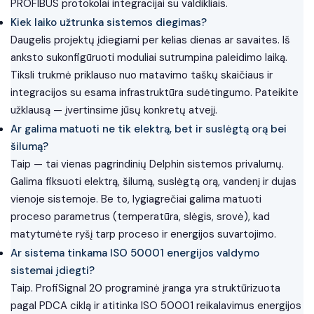
PROFIBUS protokolai integracijai su valdikliais.
Kiek laiko užtrunka sistemos diegimas?
Daugelis projektų įdiegiami per kelias dienas ar savaites. Iš
anksto sukonfigūruoti moduliai sutrumpina paleidimo laiką.
Tiksli trukmė priklauso nuo matavimo taškų skaičiaus ir
integracijos su esama infrastruktūra sudėtingumo. Pateikite
užklausą — įvertinsime jūsų konkretų atvejį.
Ar galima matuoti ne tik elektrą, bet ir suslėgtą orą bei
šilumą?
Taip — tai vienas pagrindinių Delphin sistemos privalumų.
Galima fiksuoti elektrą, šilumą, suslėgtą orą, vandenį ir dujas
vienoje sistemoje. Be to, lygiagrečiai galima matuoti
proceso parametrus (temperatūra, slėgis, srovė), kad
matytumėte ryšį tarp proceso ir energijos suvartojimo.
Ar sistema tinkama ISO 50001 energijos valdymo
sistemai įdiegti?
Taip. ProfiSignal 20 programinė įranga yra struktūrizuota
pagal PDCA ciklą ir atitinka ISO 50001 reikalavimus energijos