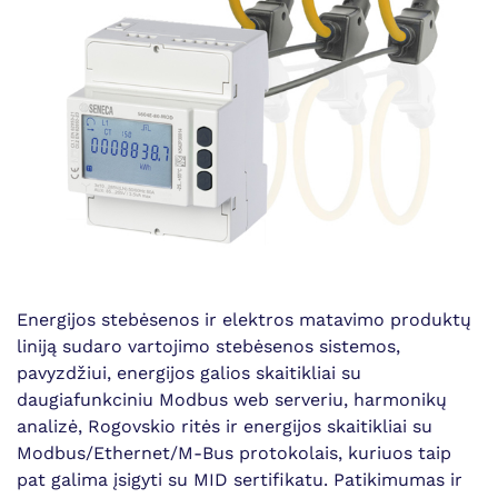
Energijos stebėsenos ir elektros matavimo produktų
liniją sudaro vartojimo stebėsenos sistemos,
pavyzdžiui, energijos galios skaitikliai su
daugiafunkciniu Modbus web serveriu, harmonikų
analizė, Rogovskio ritės ir energijos skaitikliai su
Modbus/Ethernet/M-Bus protokolais, kuriuos taip
pat galima įsigyti su MID sertifikatu. Patikimumas ir