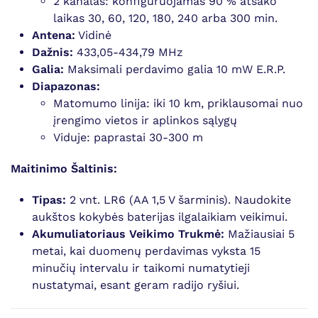
2 kanalas: konfigūruojamas 90 % atsako
laikas 30, 60, 120, 180, 240 arba 300 min.
Antena:
Vidinė
Dažnis:
433,05-434,79 MHz
Galia:
Maksimali perdavimo galia 10 mW E.R.P.
Diapazonas:
Matomumo linija: iki 10 km, priklausomai nuo
įrengimo vietos ir aplinkos sąlygų
Viduje: paprastai 30-300 m
Maitinimo Šaltinis:
Tipas:
2 vnt. LR6 (AA 1,5 V šarminis). Naudokite
aukštos kokybės baterijas ilgalaikiam veikimui.
Akumuliatoriaus Veikimo Trukmė:
Mažiausiai 5
metai, kai duomenų perdavimas vyksta 15
minučių intervalu ir taikomi numatytieji
nustatymai, esant geram radijo ryšiui.