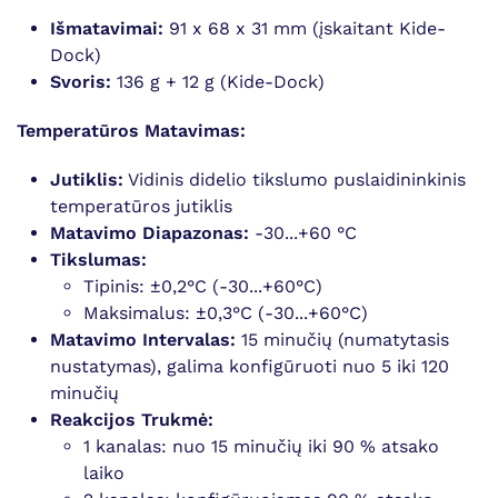
Išmatavimai:
91 x 68 x 31 mm (įskaitant Kide-
Dock)
Svoris:
136 g + 12 g (Kide-Dock)
Temperatūros Matavimas:
Jutiklis:
Vidinis didelio tikslumo puslaidininkinis
temperatūros jutiklis
Matavimo Diapazonas:
-30...+60 °C
Tikslumas:
Tipinis: ±0,2°C (-30...+60°C)
Maksimalus: ±0,3°C (-30...+60°C)
Matavimo Intervalas:
15 minučių (numatytasis
nustatymas), galima konfigūruoti nuo 5 iki 120
minučių
Reakcijos Trukmė:
1 kanalas: nuo 15 minučių iki 90 % atsako
laiko