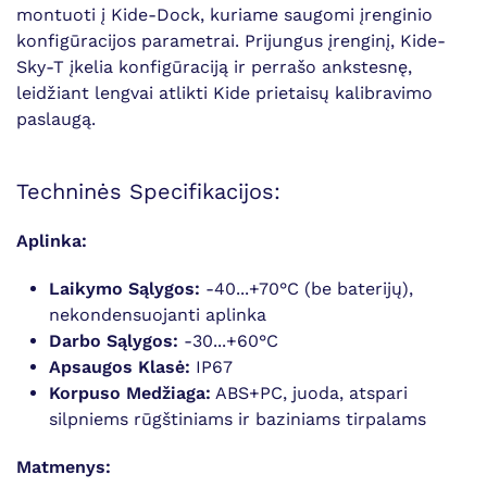
montuoti į Kide-Dock, kuriame saugomi įrenginio
konfigūracijos parametrai. Prijungus įrenginį, Kide-
Sky-T įkelia konfigūraciją ir perrašo ankstesnę,
leidžiant lengvai atlikti Kide prietaisų kalibravimo
paslaugą.
Techninės Specifikacijos:
Aplinka:
Laikymo Sąlygos:
-40...+70°C (be baterijų),
nekondensuojanti aplinka
Darbo Sąlygos:
-30...+60°C
Apsaugos Klasė:
IP67
Korpuso Medžiaga:
ABS+PC, juoda, atspari
silpniems rūgštiniams ir baziniams tirpalams
Matmenys: