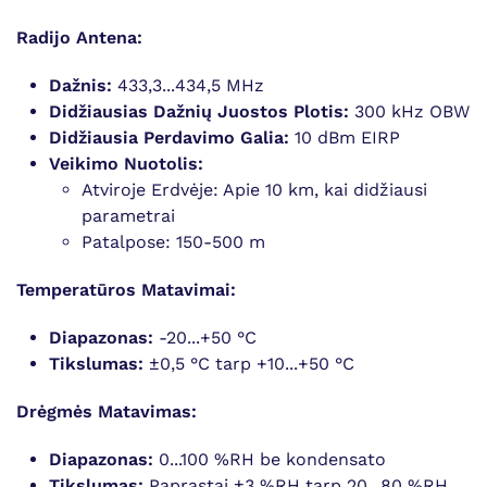
Radijo Antena:
Dažnis:
433,3...434,5 MHz
Didžiausias Dažnių Juostos Plotis:
300 kHz OBW
Didžiausia Perdavimo Galia:
10 dBm EIRP
Veikimo Nuotolis:
Atviroje Erdvėje: Apie 10 km, kai didžiausi
parametrai
Patalpose: 150-500 m
Temperatūros Matavimai:
Diapazonas:
-20...+50 °C
Tikslumas:
±0,5 °C tarp +10...+50 °C
Drėgmės Matavimas:
Diapazonas:
0...100 %RH be kondensato
Tikslumas:
Paprastai ±3 %RH tarp 20...80 %RH