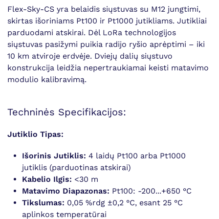
Flex-Sky-CS yra belaidis siųstuvas su M12 jungtimi,
skirtas išoriniams Pt100 ir Pt1000 jutikliams. Jutikliai
parduodami atskirai. Dėl LoRa technologijos
siųstuvas pasižymi puikia radijo ryšio aprėptimi – iki
10 km atviroje erdvėje. Dviejų dalių siųstuvo
konstrukcija leidžia nepertraukiamai keisti matavimo
modulio kalibravimą.
Techninės Specifikacijos:
Jutiklio Tipas:
Išorinis Jutiklis:
4 laidų Pt100 arba Pt1000
jutiklis (parduotinas atskirai)
Kabelio Ilgis:
<30 m
Matavimo Diapazonas:
Pt100: -200...+650 °C
Tikslumas:
0,05 %rdg ±0,2 °C, esant 25 °C
aplinkos temperatūrai