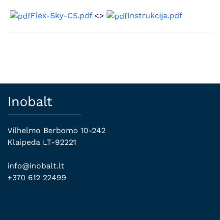
Flex-Sky-CS.pdf
<>
Instrukcija.pdf
Inobalt
Vilhelmo Berbomo 10-242
Klaipeda LT-92221
info@inobalt.lt
+370 612 22499