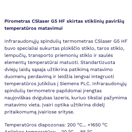
Pirometras CSlaser G5 HF skirtas stiklinių paviršių
temperatūros matavimui
Infraraudonųjų spindulių termometras CSlaser G5 HF
buvo specialiai sukurtas plokščio stiklo, taros stiklo,
lempučių, transporto priemonių stiklo ir saulės
elementų temperatūrai matuoti. Standartizuota
dviejų laidų sąsaja užtikrina patikimą matavimo
duomenų perdavimą ir leidžia lengvai integruoti
temperatūros jutiklius į Siemens PLC. Infraraudonųjų
spindulių termometre papildomai įrengtas
naujoviškas dvigubas lazeris, kuriuo tiksliai pažymima
matavimo vieta. Įvairi optika užtikrina didelį
pritaikomumą įvairiose srityse.
o
o
Temperatūros diapozonas: 200
C... +1650
C
o
o
Aplinkos temperatūra: -20
C ... 85
C