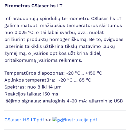
Pirometras CSlaser hs LT
Infraraudonųjų spindulių termometru CSlaser hs LT
galima matuoti mažiausius temperatūros skirtumus
nuo 0,025 °C, o tai labai svarbu, pvz., nuolat
prižiūrint produktų homogeniškumą. Be to, dvigubas
lazerinis taikiklis užtikrina tikslų matavimo laukų
žymėjimą, o įvairios optikos užtikrina didelį
pritaikomumą įvairioms reikmėms.
o
o
Temperatūros diapozonas: -20
C... +150
C
o
o
Aplinkos temperatūra: -20
C ... 85
C
Spektras: nuo 8 iki 14 µm
Reakcijos laikas: 150 ms
Išėjimo signalas: analoginis 4-20 mA; aliarminis; USB
CSlaser HS LT.pdf
<>
Instrukcija.pdf