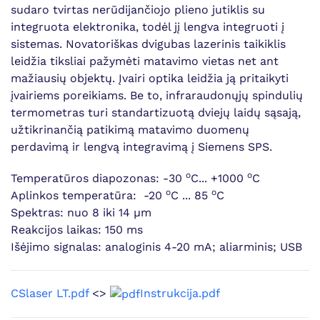
sudaro tvirtas nerūdijančiojo plieno jutiklis su
integruota elektronika, todėl jį lengva integruoti į
sistemas. Novatoriškas dvigubas lazerinis taikiklis
leidžia tiksliai pažymėti matavimo vietas net ant
mažiausių objektų. Įvairi optika leidžia ją pritaikyti
įvairiems poreikiams. Be to, infraraudonųjų spindulių
termometras turi standartizuotą dviejų laidų sąsają,
užtikrinančią patikimą matavimo duomenų
perdavimą ir lengvą integravimą į Siemens SPS.
o
o
Temperatūros diapozonas: -30
C... +1000
C
o
o
Aplinkos temperatūra: -20
C ... 85
C
Spektras: nuo 8 iki 14 µm
Reakcijos laikas: 150 ms
Išėjimo signalas: analoginis 4-20 mA; aliarminis; USB
CSlaser LT.pdf
<>
Instrukcija.pdf