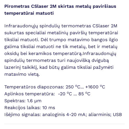
Pirometras CSlaser 2M skirtas metalų paviršiaus
temperatūrai matuoti
Infraraudonųjų spindulių termometras CSlaser 2M
sukurtas specialiai metalinių paviršių temperatūrai
tiksliai matuoti. Dėl trumpo matavimo bangos ilgio
galima tiksliai matuoti ne tik metalų, bet ir metalų
oksidų bei keramikos temperatūrą.Infraraudonųjų
spindulių termometras turi naujovišką dvigubą
lazerinį taikiklį, kad būtų galima tiksliai pažymėti
matavimo vietą.
o
o
Temperatūros diapozonas: 250
C... +1600
C
o
o
Aplinkos temperatūra: -20
C ... 85
C
Spektras: 1.6 µm
Reakcijos laikas: 10 ms
Išėjimo signalas: analoginis 4-20 mA; aliarminis; USB