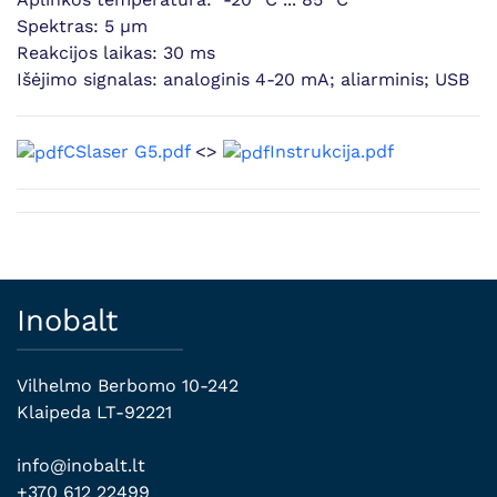
Spektras: 5 µm
Reakcijos laikas: 30 ms
Išėjimo signalas: analoginis 4-20 mA; aliarminis; USB
CSlaser G5.pdf
<>
Instrukcija.pdf
Inobalt
Vilhelmo Berbomo 10-242
Klaipeda LT-92221
info@inobalt.lt
+370 612 22499