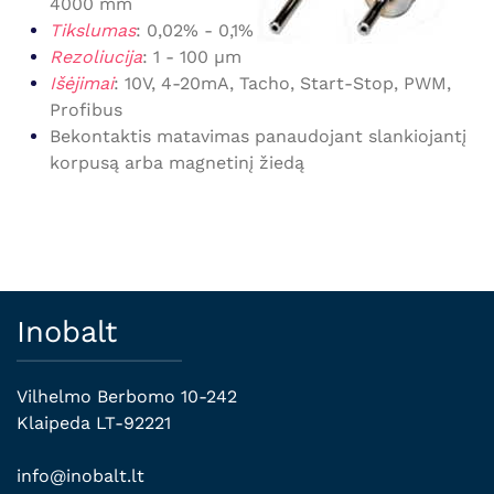
4000 mm
Tikslumas
: 0,02% - 0,1%
Rezoliucija
: 1 - 100 µm
Išėjimai
: 10V, 4-20mA, Tacho, Start-Stop, PWM,
Profibus
Bekontaktis matavimas panaudojant slankiojantį
korpusą arba magnetinį žiedą
Inobalt
Vilhelmo Berbomo 10-242
Klaipeda LT-92221
info@inobalt.lt