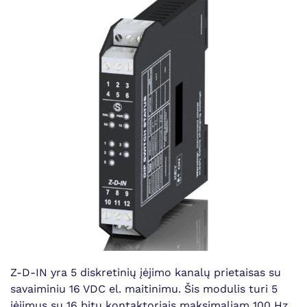
Z-D-IN yra 5 diskretinių įėjimo kanalų prietaisas su
savaiminiu 16 VDC el. maitinimu. Šis modulis turi 5
įėjimus su 16 bitų kontaktoriais maksimaliam 100 Hz