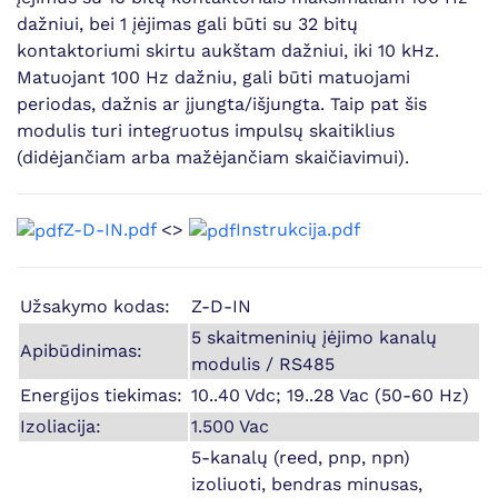
dažniui, bei 1 įėjimas gali būti su 32 bitų
kontaktoriumi skirtu aukštam dažniui, iki 10 kHz.
Matuojant 100 Hz dažniu, gali būti matuojami
periodas, dažnis ar įjungta/išjungta. Taip pat šis
modulis turi integruotus impulsų skaitiklius
(didėjančiam arba mažėjančiam skaičiavimui).
Z-D-IN.pdf
<>
Instrukcija.pdf
Užsakymo kodas:
Z-D-IN
5 skaitmeninių įėjimo kanalų
Apibūdinimas:
modulis / RS485
Energijos tiekimas:
10..40 Vdc; 19..28 Vac (50-60 Hz)
Izoliacija:
1.500 Vac
5-kanalų (reed, pnp, npn)
izoliuoti, bendras minusas,