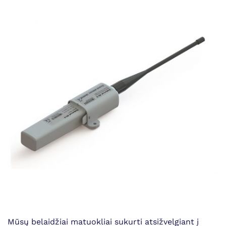
Mūsų belaidžiai matuokliai sukurti atsižvelgiant į