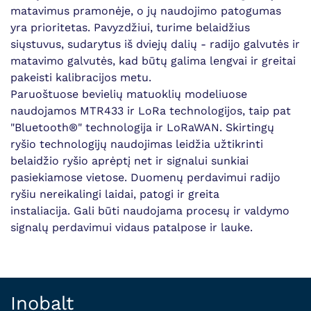
matavimus pramonėje, o jų naudojimo patogumas
yra prioritetas. Pavyzdžiui, turime belaidžius
siųstuvus, sudarytus iš dviejų dalių - radijo galvutės ir
matavimo galvutės, kad būtų galima lengvai ir greitai
pakeisti kalibracijos metu.
Paruoštuose bevielių matuoklių modeliuose
naudojamos MTR433 ir LoRa technologijos, taip pat
"Bluetooth®" technologija ir LoRaWAN. Skirtingų
ryšio technologijų naudojimas leidžia užtikrinti
belaidžio ryšio aprėptį net ir signalui sunkiai
pasiekiamose vietose. Duomenų perdavimui radijo
ryšiu nereikalingi laidai, patogi ir greita
instaliacija. Gali būti naudojama procesų ir valdymo
signalų perdavimui vidaus patalpose ir lauke.
Inobalt