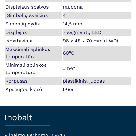
Displėjaus spalvos
raudona
Simbolių skaičius
4
Simbolių dydis
14,5 mm
Displėjus
7 segmentų LED
Išmatavimai
96 x 48 x 70 mm (LWD)
Maksimali aplinkos
o
60
C
temperatūra
Minimali aplinkos
o
-10
C
temperatūra
Korpusas
plastikinis, juodas
Apsaugos klasė
IP65
Inobalt
Vilhelmo Berbomo 10-242