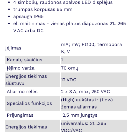
4 simbolių, raudonos spalvos LED displėjus
trumpas korpusas 65 mm
apsauga IP65
el. maitinimas - vienas platus diapozonas 21...265
V AC arba DC
mA; mV; Pt100; termopora
Įėjimas
K; V
Kanalų skaičius
1
Įėjimo varža
70 omų
Energijos tiekimas
12 VDC
siūstuvui
Aliarmo relės
2 x 3 A, max, 250 VAC
(High) aukštas ir (Low)
Specialios funkcijos
žemas aliarmas
Prijungimas
2,5 mm jungtys
universalus: 21...265
Energijos tiekimas
VDC/VAC