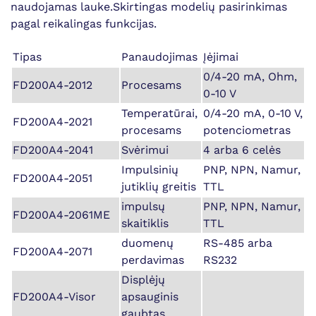
naudojamas lauke.Skirtingas modelių pasirinkimas
pagal reikalingas funkcijas.
Tipas
Panaudojimas
Įėjimai
0/4-20 mA, Ohm,
FD200A4-2012
Procesams
0-10 V
Temperatūrai,
0/4-20 mA, 0-10 V,
FD200A4-2021
procesams
potenciometras
FD200A4-2041
Svėrimui
4 arba 6 celės
Impulsinių
PNP, NPN, Namur,
FD200A4-2051
jutiklių greitis
TTL
impulsų
PNP, NPN, Namur,
FD200A4-2061ME
skaitiklis
TTL
duomenų
RS-485 arba
FD200A4-2071
perdavimas
RS232
Displėjų
FD200A4-Visor
apsauginis
gaubtas