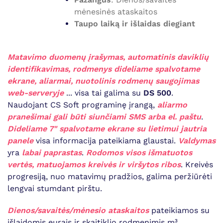
mėnesinės ataskaitos
Taupo laiką ir išlaidas diegiant
Matavimo duomenų įrašymas, automatinis daviklių
identifikavimas, rodmenys dideliame spalvotame
ekrane, aliarmai, nuotolinis rodmenų saugojimas
web-serveryje
... visa tai galima su
DS 500
.
Naudojant CS Soft programinę įrangą,
aliarmo
pranešimai gali būti siunčiami SMS arba el. paštu
.
Dideliame 7" spalvotame ekrane su lietimui jautria
panele
visa informacija pateikiama glaustai.
Valdymas
yra
labai paprastas
.
Rodomos visos išmatuotos
vertės, matuojamos kreivės ir viršytos ribos
. Kreivės
progresiją, nuo matavimų pradžios, galima peržiūrėti
lengvai stumdant pirštu.
Dienos/savaitės/mėnesio ataskaitos
pateikiamos su
išlaidomis eurais ir skaitiklio rodmenimis m³