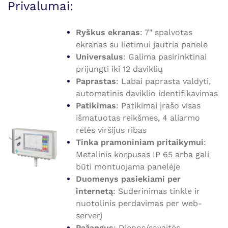
Privalumai:
Ryškus ekranas
: 7" spalvotas
ekranas su lietimui jautria panele
Universalus
: Galima pasirinktinai
prijungti iki 12 daviklių
Paprastas
: Labai paprasta valdyti,
automatinis daviklio identifikavimas
Patikimas
: Patikimai įrašo visas
išmatuotas reikšmes, 4 aliarmo
relės viršijus ribas
Tinka pramoniniam pritaikymui
:
Metalinis korpusas IP 65 arba gali
būti montuojama panelėje
Duomenys pasiekiami per
internetą
: Suderinimas tinkle ir
nuotolinis perdavimas per web-
serverį
Pažangus
: Dienos/savaitės